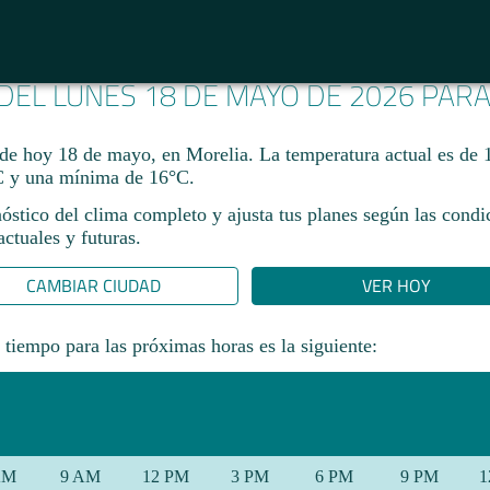
 DEL LUNES 18 DE MAYO DE 2026 PAR
 de hoy 18 de mayo, en Morelia. La temperatura actual es de 
 y una mínima de 16°C.​
óstico del clima completo y ajusta tus planes según las condi
ctuales y futuras.
CAMBIAR CIUDAD
VER HOY
 tiempo para las próximas horas es la siguiente:
AM
9 AM
12 PM
3 PM
6 PM
9 PM
1