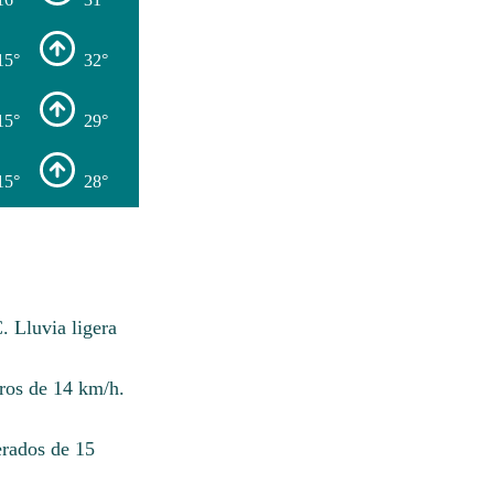
15°
32°
15°
29°
15°
28°
. Lluvia ligera
eros de 14 km/h.
erados de 15