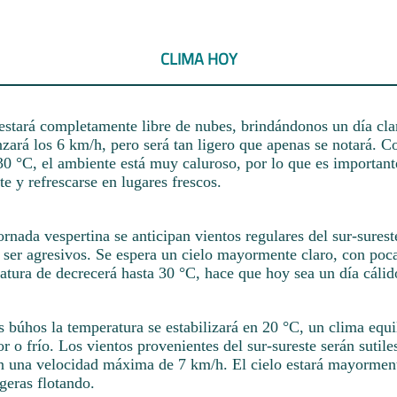
CLIMA HOY
 estará completamente libre de nubes, brindándonos un día clar
nzará los 6 km/h, pero será tan ligero que apenas se notará. C
30 °C, el ambiente está muy caluroso, por lo que es important
nte y refrescarse en lugares frescos.
jornada vespertina se anticipan vientos regulares del sur-sures
 ser agresivos. Se espera un cielo mayormente claro, con poca
atura de decrecerá hasta 30 °C, hace que hoy sea un día cálid
s búhos la temperatura se estabilizará en 20 °C, un clima equi
r o frío. Los vientos provenientes del sur-sureste serán sutile
on una velocidad máxima de 7 km/h. El cielo estará mayormen
geras flotando.