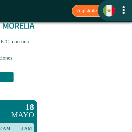
A
MORELIA
16°C, con una
ciones
18
MAYO
2 AM
3 AM
6 AM