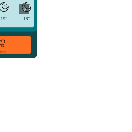
19°
18°
16°
ENTO