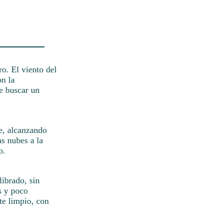
o. El viento del
on la
e buscar un
te, alcanzando
s nubes a la
o.
librado, sin
s y poco
te limpio, con