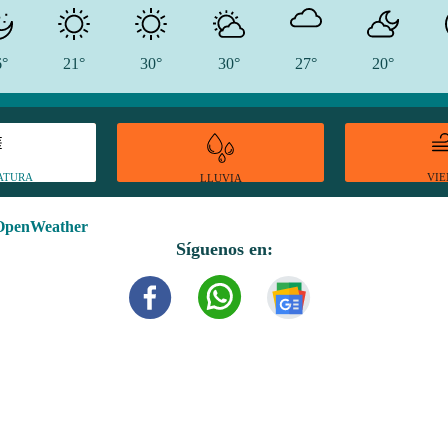
6°
21°
30°
30°
27°
20°
ATURA
VI
LLUVIA
OpenWeather
Síguenos en: