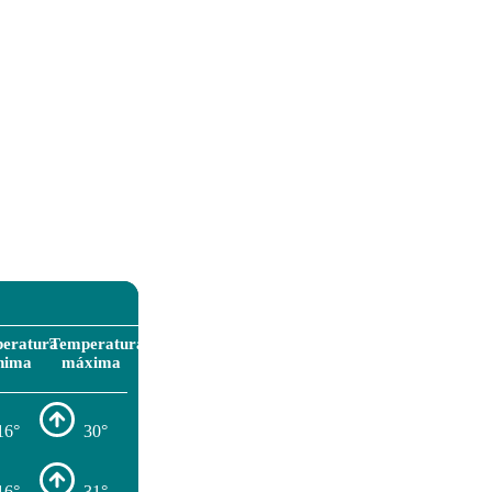
eratura
Temperatura
nima
máxima
16°
30°
16°
31°