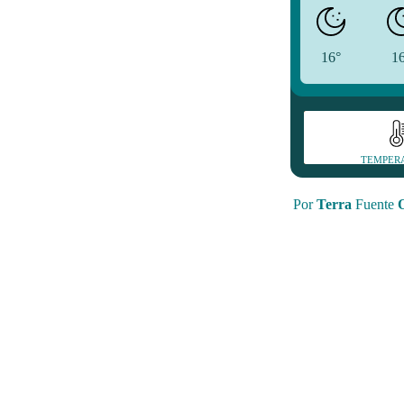
16°
1
TEMPER
Por
Terra
Fuente