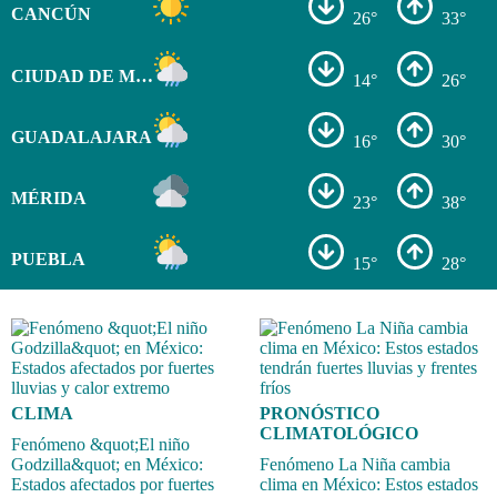
CANCÚN
26°
33°
CIUDAD DE MÉXICO
14°
26°
GUADALAJARA
16°
30°
MÉRIDA
23°
38°
PUEBLA
15°
28°
CLIMA
PRONÓSTICO
CLIMATOLÓGICO
Fenómeno &quot;El niño
Godzilla&quot; en México:
Fenómeno La Niña cambia
Estados afectados por fuertes
clima en México: Estos estados