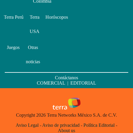
Colombia
Terra Perú
Terra
Horóscopos
USA
Juegos
Otras
noticias
Contáctanos
COMERCIAL
|
EDITORIAL
Copyright 2026 Terra Networks México S.A. de C.V.
Aviso Legal
-
Aviso de privacidad
-
Política Editorial
-
About us