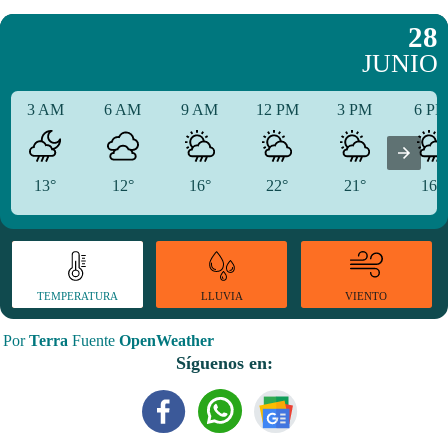
28
JUNIO
3 AM
6 AM
9 AM
12 PM
3 PM
6 P
13°
12°
16°
22°
21°
16°
TEMPERATURA
VIENTO
LLUVIA
Por
Terra
Fuente
OpenWeather
Síguenos en: