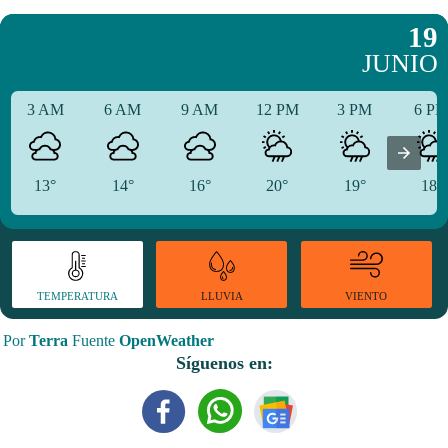
19
JUNIO
3 AM
6 AM
9 AM
12 PM
3 PM
6 P
13°
14°
16°
20°
19°
18°
TEMPERATURA
VIENTO
LLUVIA
Por
Terra
Fuente
OpenWeather
Síguenos en: