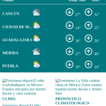
CANCÚN
27°
32°
CIUDAD DE MÉXICO
14°
25°
GUADALAJARA
18°
29°
MÉRIDA
27°
40°
PUEBLA
18°
24°
CLIMA
PRONÓSTICO
CLIMATOLÓGICO
Fenómeno &quot;El niño