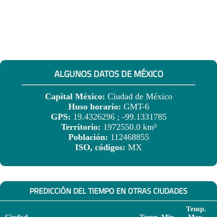
ALGUNOS DATOS DE MÉXICO
Capital México:
Ciudad de México
Huso horario:
GMT-6
GPS:
19.4326296 ; -99.1331785
Territorio:
1972550.0 km²
Población:
112468855
ISO, códigos:
MX
PREDICCIÓN DEL TIEMPO EN OTRAS CIUDADES
Temp.
Ciudad
Temp. Min.
Max.