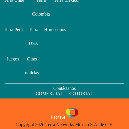
Terra Chile
Terra
Terra México
Colombia
Terra Perú
Terra
Horóscopos
USA
Juegos
Otras
noticias
Contáctanos
COMERCIAL
|
EDITORIAL
Copyright 2026 Terra Networks México S.A. de C.V.