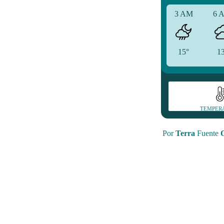
3 AM
6 
15°
1
TEMPER
Por
Terra
Fuente