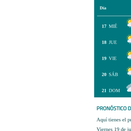
Día
17
MIÉ
18
JUE
19
VIE
20
SÁB
21
DOM
PRONÓSTICO D
Aquí tienes el p
Viernes 19 de j