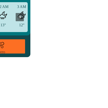
2 AM
3 AM
6 AM
13°
12°
12°
ENTO