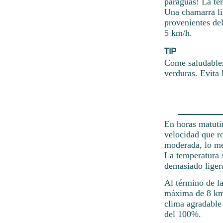
paraguas! La tem
Una chamarra li
provenientes del
5 km/h.
TIP
Come saludablem
verduras. Evita 
En horas matuti
velocidad que ro
moderada, lo me
La temperatura s
demasiado liger
Al término de l
máxima de 8 km/
clima agradable 
del 100%.