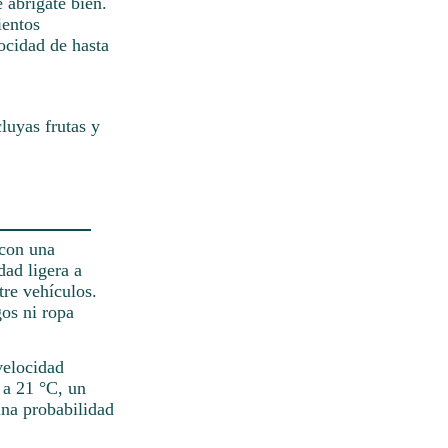
 abrígate bien.
ientos
ocidad de hasta
luyas frutas y
 con una
dad ligera a
re vehículos.
gos ni ropa
velocidad
 a 21 °C, un
una probabilidad