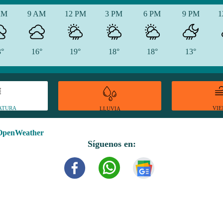
AM
9 AM
12 PM
3 PM
6 PM
9 PM
1
3°
16°
19°
18°
18°
13°
ATURA
VI
LLUVIA
OpenWeather
Síguenos en: