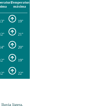
eratura
Temperatura
nima
máxima
13°
19°
12°
21°
14°
20°
12°
19°
12°
22°
lluvia ligera.