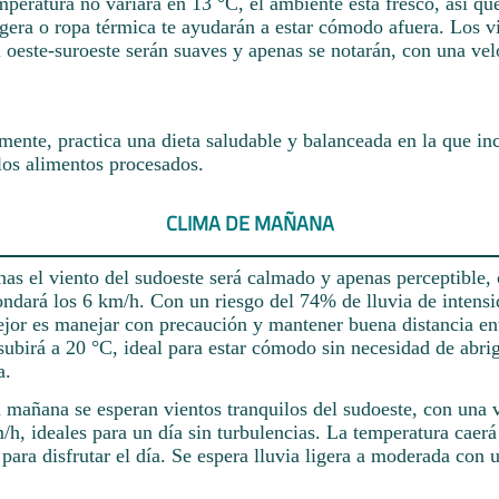
peratura no variará en 13 °C, el ambiente está fresco, así que
gera o ropa térmica te ayudarán a estar cómodo afuera. Los v
 oeste-suroeste serán suaves y apenas se notarán, con una vel
ente, practica una dieta saludable y balanceada en la que inc
los alimentos procesados.
CLIMA DE MAÑANA
nas el viento del sudoeste será calmado y apenas perceptible,
ndará los 6 km/h. Con un riesgo del 74% de lluvia de intensi
jor es manejar con precaución y mantener buena distancia ent
ubirá a 20 °C, ideal para estar cómodo sin necesidad de abri
a.
a mañana se esperan vientos tranquilos del sudoeste, con una 
h, ideales para un día sin turbulencias. La temperatura caerá
para disfrutar el día. Se espera lluvia ligera a moderada con 