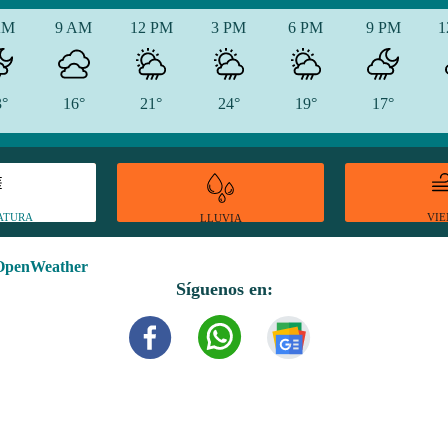
AM
9 AM
12 PM
3 PM
6 PM
9 PM
1
3°
16°
21°
24°
19°
17°
ATURA
VI
LLUVIA
OpenWeather
Síguenos en: