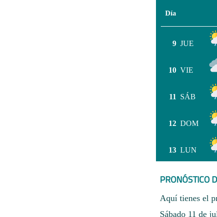
Día
9
JUE
10
VIE
11
SÁB
12
DOM
13
LUN
PRONÓSTICO D
Aquí tienes el p
Sábado 11 de ju