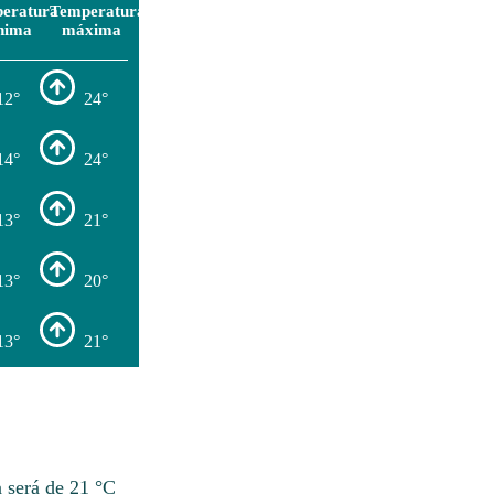
eratura
Temperatura
nima
máxima
12°
24°
14°
24°
13°
21°
13°
20°
13°
21°
a será de 21 °C