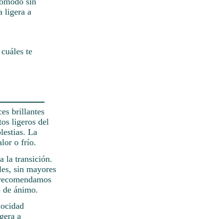
cómodo sin
 ligera a
 cuáles te
es brillantes
os ligeros del
lestias. La
lor o frío.
a la transición.
les, sin mayores
te recomendamos
o de ánimo.
locidad
gera a