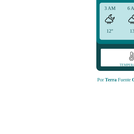
3 AM
6 
12°
1
TEMPER
Por
Terra
Fuente