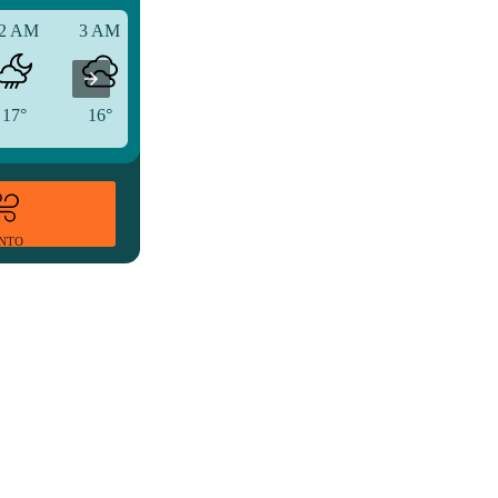
2 AM
3 AM
6 AM
17°
16°
15°
ENTO