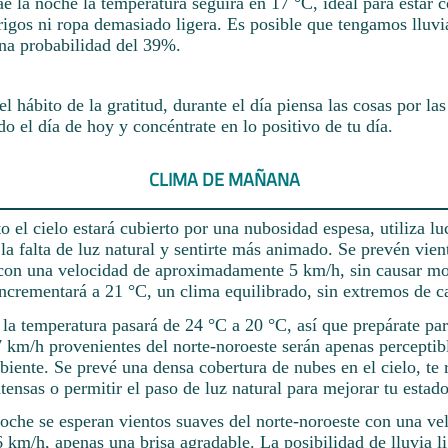
e la noche la temperatura seguirá en 17 °C, ideal para estar 
igos ni ropa demasiado ligera. Es posible que tengamos lluvia
na probabilidad del 39%.
el hábito de la gratitud, durante el día piensa las cosas por las
do el día de hoy y concéntrate en lo positivo de tu día.
CLIMA DE MAÑANA
 el cielo estará cubierto por una nubosidad espesa, utiliza luc
a falta de luz natural y sentirte más animado. Se prevén vient
 con una velocidad de aproximadamente 5 km/h, sin causar mo
ncrementará a 21 °C, un clima equilibrado, sin extremos de ca
e la temperatura pasará de 24 °C a 20 °C, así que prepárate par
7 km/h provenientes del norte-noroeste serán apenas perceptib
mbiente. Se prevé una densa cobertura de nubes en el cielo, 
tensas o permitir el paso de luz natural para mejorar tu estad
noche se esperan vientos suaves del norte-noroeste con una ve
km/h, apenas una brisa agradable. La posibilidad de lluvia li