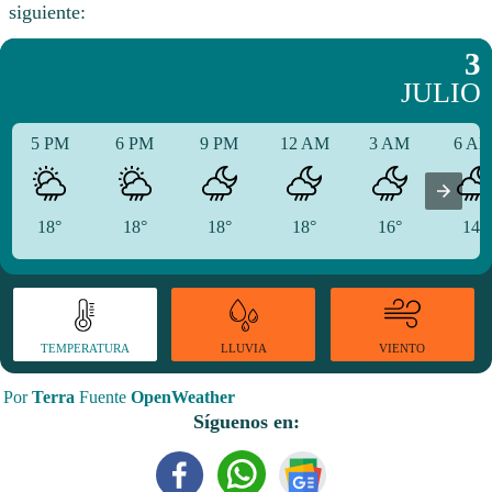
siguiente:
3
JULIO
5 PM
6 PM
9 PM
12 AM
3 AM
6 A
18°
18°
18°
18°
16°
14°
TEMPERATURA
VIENTO
LLUVIA
Por
Terra
Fuente
OpenWeather
Síguenos en: