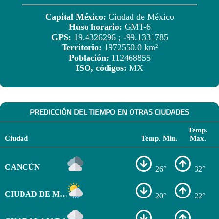
Capital México:
Ciudad de México
Huso horario:
GMT-6
GPS:
19.4326296 ; -99.1331785
Territorio:
1972550.0 km²
Población:
112468855
ISO, códigos:
MX
PREDICCIÓN DEL TIEMPO EN OTRAS CIUDADES
Temp.
Ciudad
Temp. Min.
Max.
CANCÚN
26°
32°
CIUDAD DE MÉXICO
20°
22°