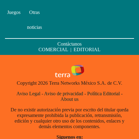
Juegos
Otras
noticias
Contáctanos
COMERCIAL
|
EDITORIAL
Copyright 2026 Terra Networks México S.A. de C.V.
Aviso Legal
-
Aviso de privacidad
-
Política Editorial
-
About us
De no existir autorización previa por escrito del titular queda
expresamente prohibida la publicación, retransmisión,
edición y cualquier otro uso de los contenidos, enlaces y
demás elementos componentes.
Síguenos en: