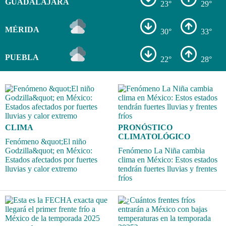
GUADALAJARA
23°
29°
MÉRIDA
30°
33°
PUEBLA
22°
28°
CLIMA
PRONÓSTICO
CLIMATOLÓGICO
Fenómeno &quot;El niño
Godzilla&quot; en México:
Fenómeno La Niña cambia
Estados afectados por fuertes
clima en México: Estos estados
lluvias y calor extremo
tendrán fuertes lluvias y frentes
fríos