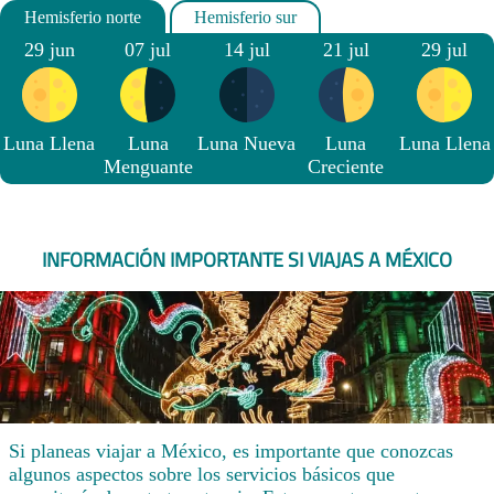
29 jun
07 jul
14 jul
21 jul
29 jul
Luna Llena
Luna
Luna Nueva
Luna
Luna Llena
Menguante
Creciente
INFORMACIÓN IMPORTANTE SI VIAJAS A MÉXICO
Si planeas viajar a México, es importante que conozcas
algunos aspectos sobre los servicios básicos que