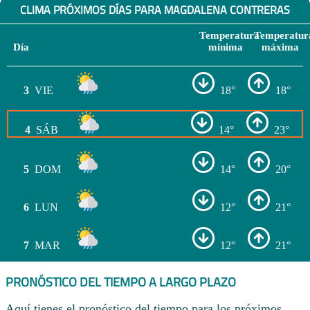
CLIMA PRÓXIMOS DÍAS PARA MAGDALENA CONTRERAS
Temperatura
Temperatur
Día
mínima
máxima
3
VIE
18°
18°
4
SÁB
14°
23°
5
DOM
14°
20°
6
LUN
12°
21°
7
MAR
12°
21°
PRONÓSTICO DEL TIEMPO A LARGO PLAZO
Aquí tienes el pronóstico del tiempo para los próximos