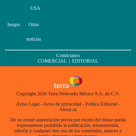
USA
Juegos
Otras
noticias
Contáctanos
COMERCIAL
|
EDITORIAL
Copyright 2026 Terra Networks México S.A. de C.V.
Aviso Legal
-
Aviso de privacidad
-
Política Editorial
-
About us
De no existir autorización previa por escrito del titular queda
expresamente prohibida la publicación, retransmisión,
edición y cualquier otro uso de los contenidos, enlaces y