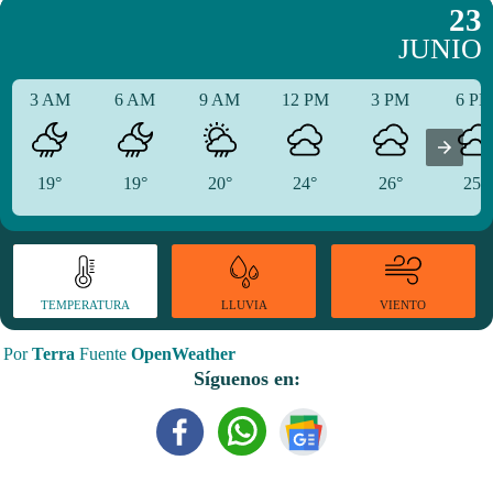
23
JUNIO
3 AM
6 AM
9 AM
12 PM
3 PM
6 P
19°
19°
20°
24°
26°
25°
TEMPERATURA
VIENTO
LLUVIA
Por
Terra
Fuente
OpenWeather
Síguenos en: