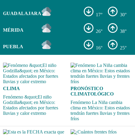
GUADALAJARA
17°
30°
MÉRIDA
26°
38°
PUEBLA
16°
25°
CLIMA
PRONÓSTICO
CLIMATOLÓGICO
Fenómeno &quot;El niño
Godzilla&quot; en México:
Fenómeno La Niña cambia
Estados afectados por fuertes
clima en México: Estos estados
lluvias y calor extremo
tendrán fuertes lluvias y frentes
fríos