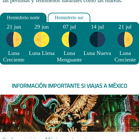
las personas y fenómenos naturales como las mareas.
21 jun
29 jun
07 jul
14 jul
21 jul
Luna
Luna Llena
Luna
Luna Nueva
Luna
Creciente
Menguante
Creciente
INFORMACIÓN IMPORTANTE SI VIAJAS A MÉXICO