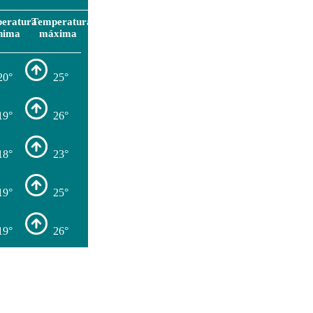
eratura
Temperatura
nima
máxima
20°
25°
19°
26°
18°
23°
19°
25°
19°
26°