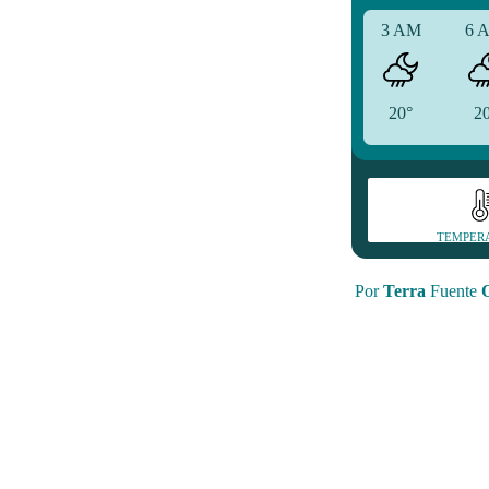
3 AM
6 
20°
2
TEMPER
Por
Terra
Fuente