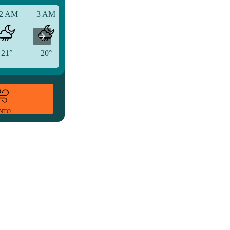
2 AM
3 AM
6 AM
21°
20°
19°
ENTO