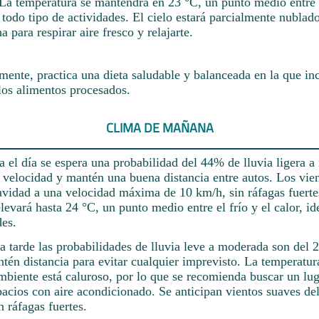
 La temperatura se mantendrá en 23 °C, un punto medio entre e
a todo tipo de actividades. El cielo estará parcialmente nublad
 para respirar aire fresco y relajarte.
ente, practica una dieta saludable y balanceada en la que inc
los alimentos procesados.
CLIMA DE MAÑANA
 el día se espera una probabilidad del 44% de lluvia ligera a
 velocidad y mantén una buena distancia entre autos. Los vie
avidad a una velocidad máxima de 10 km/h, sin ráfagas fuerte
levará hasta 24 °C, un punto medio entre el frío y el calor, id
des.
la tarde las probabilidades de lluvia leve a moderada son del
tén distancia para evitar cualquier imprevisto. La temperatur
mbiente está caluroso, por lo que se recomienda buscar un lug
acios con aire acondicionado. Se anticipan vientos suaves de
n ráfagas fuertes.