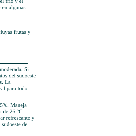
l frío y el
o en algunas
luyas frutas y
 moderada. Si
ntos del sudoeste
s. La
eal para todo
 25%. Maneja
a de 26 °C
ar refrescante y
l sudoeste de