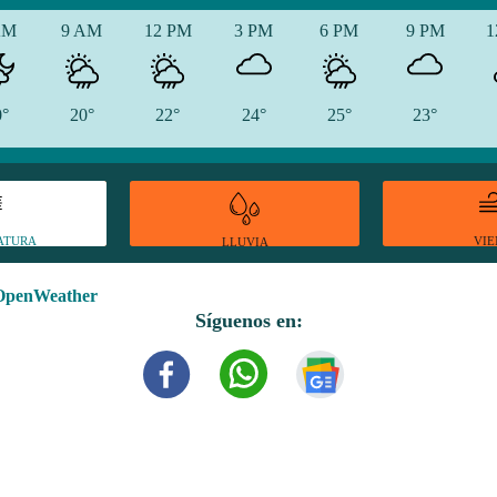
AM
9 AM
12 PM
3 PM
6 PM
9 PM
1
0°
20°
22°
24°
25°
23°
ATURA
VI
LLUVIA
OpenWeather
Síguenos en: