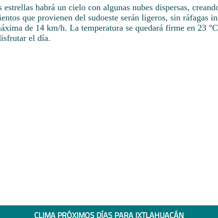
s estrellas habrá un cielo con algunas nubes dispersas, crean
ientos que provienen del sudoeste serán ligeros, sin ráfagas i
áxima de 14 km/h. La temperatura se quedará firme en 23 °C
sfrutar el día.
CLIMA PRÓXIMOS DÍAS PARA IXTLAHUACÁN