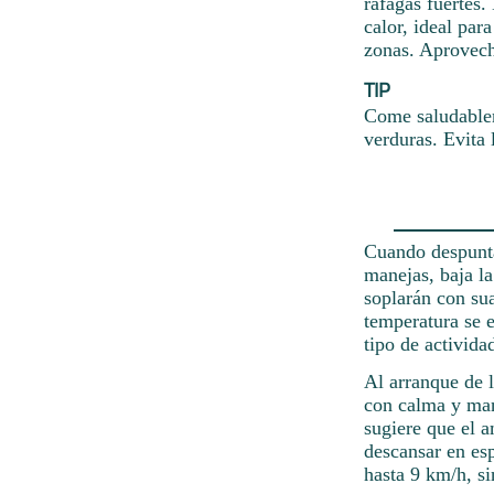
ráfagas fuertes.
calor, ideal par
zonas. Aprovecha
TIP
Come saludablem
verduras. Evita 
Cuando despunta
manejas, baja la
soplarán con su
temperatura se e
tipo de activida
Al arranque de 
con calma y man
sugiere que el a
descansar en esp
hasta 9 km/h, si