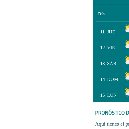
Día
11
JUE
12
VIE
13
SÁB
14
DOM
15
LUN
PRONÓSTICO D
Aquí tienes el p