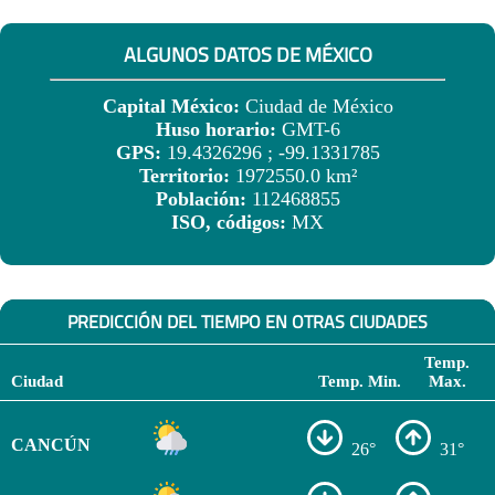
ALGUNOS DATOS DE MÉXICO
Capital México:
Ciudad de México
Huso horario:
GMT-6
GPS:
19.4326296 ; -99.1331785
Territorio:
1972550.0 km²
Población:
112468855
ISO, códigos:
MX
PREDICCIÓN DEL TIEMPO EN OTRAS CIUDADES
Temp.
Ciudad
Temp. Min.
Max.
CANCÚN
26°
31°