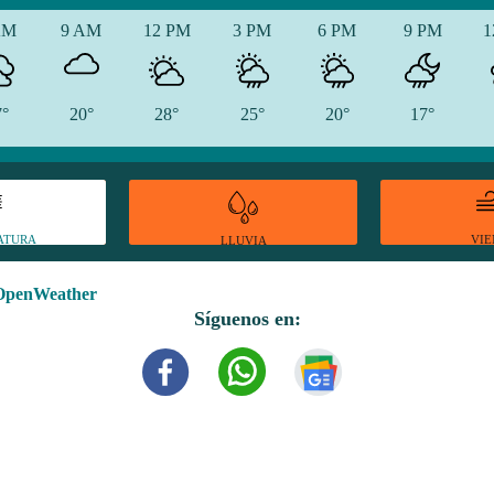
AM
9 AM
12 PM
3 PM
6 PM
9 PM
1
7°
20°
28°
25°
20°
17°
ATURA
VI
LLUVIA
OpenWeather
Síguenos en: