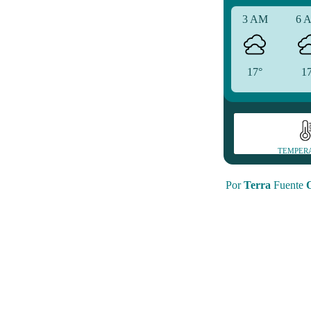
3 AM
6 
17°
1
TEMPER
Por
Terra
Fuente