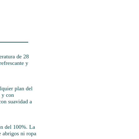
eratura de 28
refrescante y
lquier plan del
o y con
 con suavidad a
son del 100%. La
e abrigos ni ropa