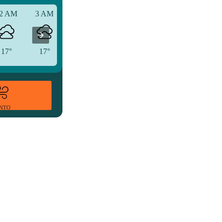
2 AM
3 AM
6 AM
17°
17°
16°
ENTO