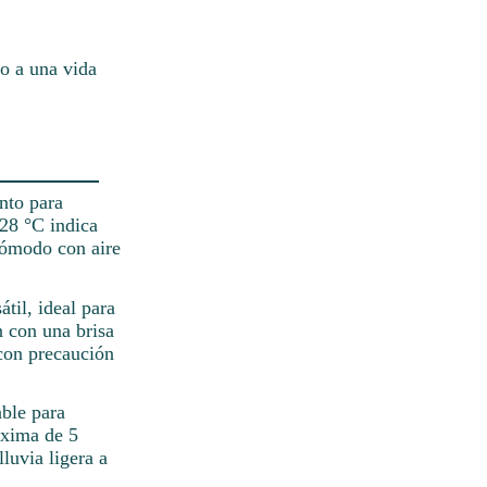
do a una vida
nto para
 28 °C indica
 cómodo con aire
til, ideal para
n con una brisa
con precaución
able para
áxima de 5
luvia ligera a