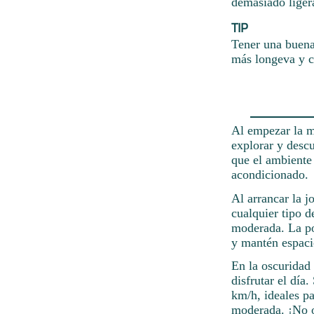
demasiado liger
TIP
Tener una buena 
más longeva y c
Al empezar la m
explorar y descu
que el ambiente 
acondicionado.
Al arrancar la j
cualquier tipo d
moderada. La po
y mantén espacio
En la oscuridad 
disfrutar el día
km/h, ideales pa
moderada. ¡No o