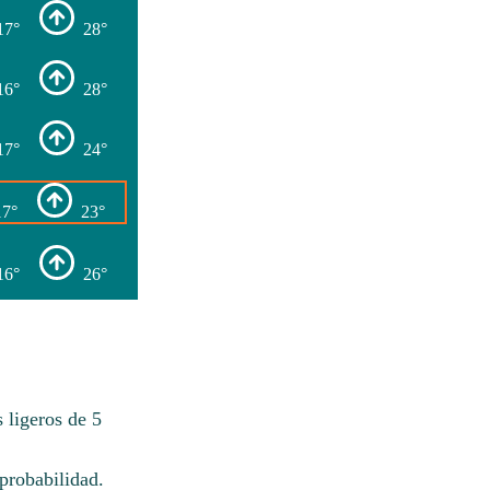
17°
28°
16°
28°
17°
24°
17°
23°
16°
26°
 ligeros de 5
probabilidad.