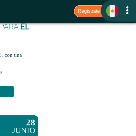
 PARA
EL
C, con una
s
28
JUNIO