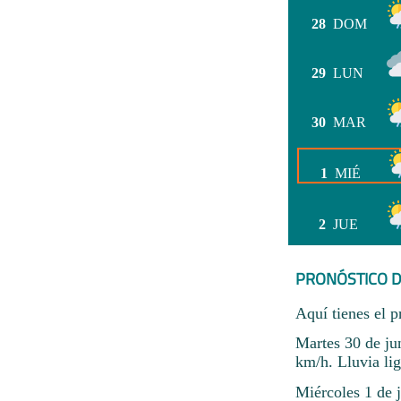
28
DOM
29
LUN
30
MAR
1
MIÉ
2
JUE
PRONÓSTICO D
Aquí tienes el p
Martes 30 de ju
km/h. Lluvia li
Miércoles 1 de j