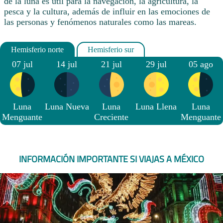
de la luna es útil para la navegación, la agricultura, la
pesca y la cultura, además de influir en las emociones de
las personas y fenómenos naturales como las mareas.
07 jul
14 jul
21 jul
29 jul
05 ago
Luna
Luna Nueva
Luna
Luna Llena
Luna
Menguante
Creciente
Menguante
INFORMACIÓN IMPORTANTE SI VIAJAS A MÉXICO