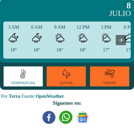
8
JULIO
3 AM
6 AM
9 AM
12 PM
3 PM
6 P
18°
18°
18°
18°
17°
17°
TEMPERATURA
VIENTO
LLUVIA
Por
Terra
Fuente
OpenWeather
Síguenos en: