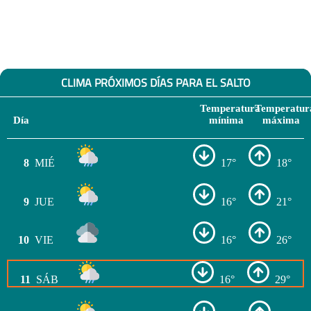
CLIMA PRÓXIMOS DÍAS PARA EL SALTO
Temperatura
Temperatur
Día
mínima
máxima
8
MIÉ
17°
18°
9
JUE
16°
21°
10
VIE
16°
26°
11
SÁB
16°
29°