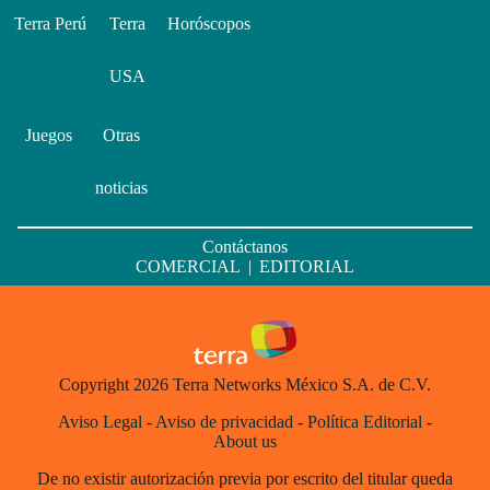
Terra Perú
Terra
Horóscopos
USA
Juegos
Otras
noticias
Contáctanos
COMERCIAL
|
EDITORIAL
Copyright 2026 Terra Networks México S.A. de C.V.
Aviso Legal
-
Aviso de privacidad
-
Política Editorial
-
About us
De no existir autorización previa por escrito del titular queda