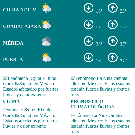
CIUDAD DE MÉXICO
16°
23°
GUADALAJARA
17°
19°
MÉRIDA
26°
37°
PUEBLA
16°
27°
CLIMA
PRONÓSTICO
CLIMATOLÓGICO
Fenómeno &quot;El niño
Godzilla&quot; en México:
Fenómeno La Niña cambia
Estados afectados por fuertes
clima en México: Estos estados
lluvias y calor extremo
tendrán fuertes lluvias y frentes
fríos