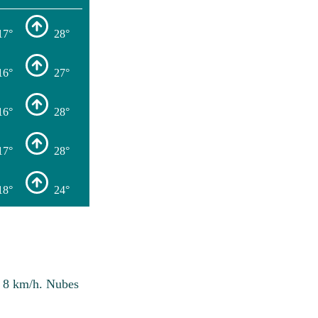
17°
28°
16°
27°
16°
28°
17°
28°
18°
24°
e 8 km/h. Nubes