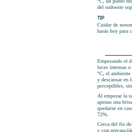
°C, un punto med
del sudoeste sop
TIP
Cuidar de nosot
harás hoy para c
Empezando el día
luces intensas o
°C, el ambiente
y descansar en 
perceptibles, si
Al empezar la t
apenas una brisa
quedarse en cas
72%.
Cerca del fin de
y con precaució