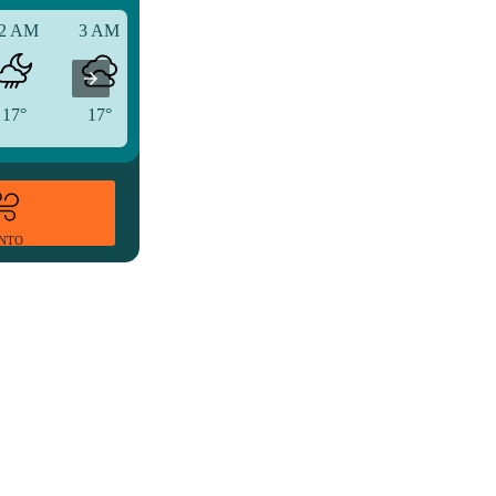
2 AM
3 AM
6 AM
17°
17°
16°
ENTO