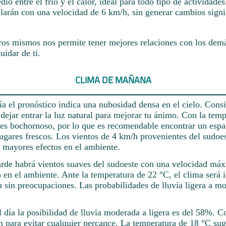
io entre el frío y el calor, ideal para todo tipo de actividade
larán con una velocidad de 6 km/h, sin generar cambios signif
ros mismos nos permite tener mejores relaciones con los demá
uidar de ti.
CLIMA DE MAÑANA
 el pronóstico indica una nubosidad densa en el cielo. Consid
 dejar entrar la luz natural para mejorar tu ánimo. Con la tem
 es bochornoso, por lo que es recomendable encontrar un espa
lugares frescos. Los vientos de 4 km/h provenientes del sudoe
n mayores efectos en el ambiente.
arde habrá vientos suaves del sudoeste con una velocidad má
 en el ambiente. Ante la temperatura de 22 °C, el clima será i
a sin preocupaciones. Las probabilidades de lluvia ligera a m
l día la posibilidad de lluvia moderada a ligera es del 58%. 
n para evitar cualquier percance. La temperatura de 18 °C sug