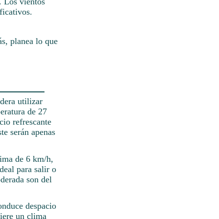
s. Los vientos
icativos.
s, planea lo que
era utilizar
peratura de 27
cio refrescante
ste serán apenas
xima de 6 km/h,
deal para salir o
oderada son del
Conduce despacio
iere un clima