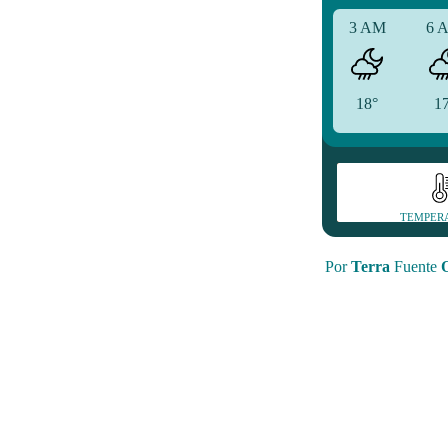
3 AM
6 
18°
1
TEMPER
Por
Terra
Fuente