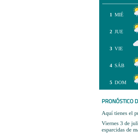
1
MIÉ
2
JUE
3
VIE
4
SÁB
5
DOM
PRONÓSTICO D
Aquí tienes el p
Viernes 3 de ju
esparcidas de m