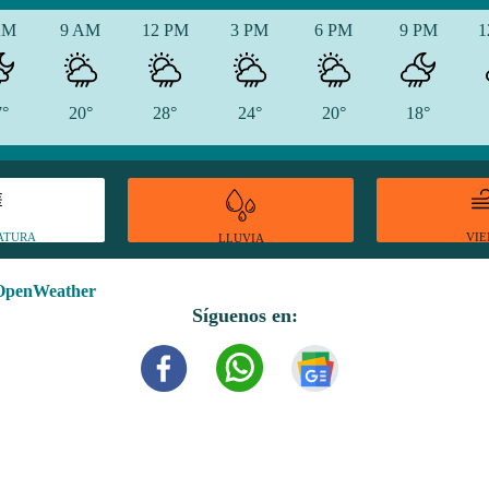
AM
9 AM
12 PM
3 PM
6 PM
9 PM
1
7°
20°
28°
24°
20°
18°
ATURA
VI
LLUVIA
OpenWeather
Síguenos en: