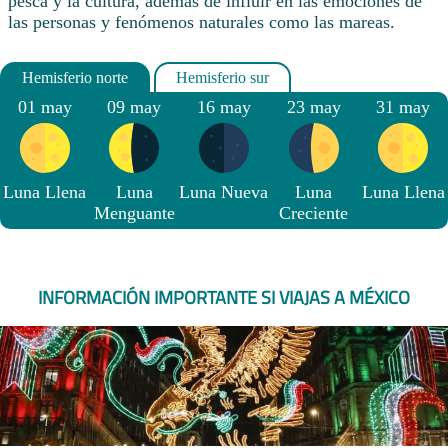
pesca y la cultura, además de influir en las emociones de
las personas y fenómenos naturales como las mareas.
01 may
09 may
16 may
23 may
31 may
Luna Llena
Luna
Luna Nueva
Luna
Luna Llena
Menguante
Creciente
INFORMACIÓN IMPORTANTE SI VIAJAS A MÉXICO