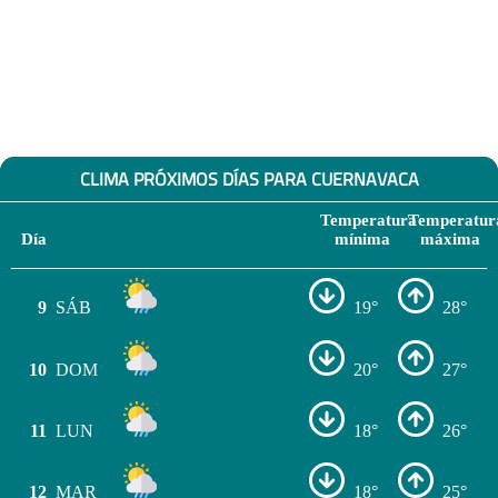
CLIMA PRÓXIMOS DÍAS PARA CUERNAVACA
Temperatura
Temperatur
Día
mínima
máxima
9
SÁB
19°
28°
10
DOM
20°
27°
11
LUN
18°
26°
12
MAR
18°
25°