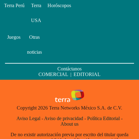
Terra Perú
Terra
Horóscopos
USA
Juegos
Otras
noticias
Contáctanos
COMERCIAL
|
EDITORIAL
Copyright 2026 Terra Networks México S.A. de C.V.
Aviso Legal
-
Aviso de privacidad
-
Política Editorial
-
About us
De no existir autorización previa por escrito del titular queda