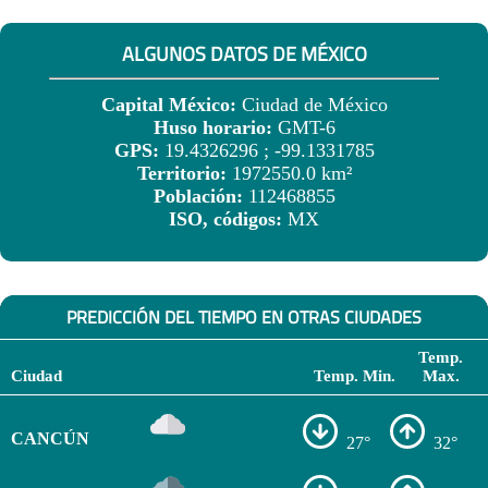
ALGUNOS DATOS DE MÉXICO
Capital México:
Ciudad de México
Huso horario:
GMT-6
GPS:
19.4326296 ; -99.1331785
Territorio:
1972550.0 km²
Población:
112468855
ISO, códigos:
MX
PREDICCIÓN DEL TIEMPO EN OTRAS CIUDADES
Temp.
Ciudad
Temp. Min.
Max.
CANCÚN
27°
32°