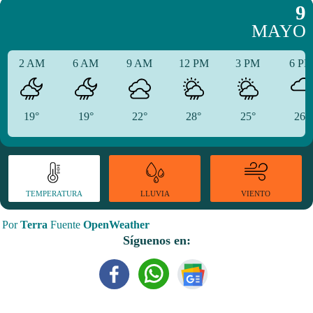
9
MAYO
2 AM
6 AM
9 AM
12 PM
3 PM
6 P
19°
19°
22°
28°
25°
26°
TEMPERATURA
VIENTO
LLUVIA
Por
Terra
Fuente
OpenWeather
Síguenos en: