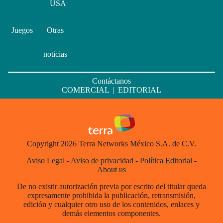
USA
Juegos
Otras
noticias
Contáctanos
COMERCIAL
|
EDITORIAL
Copyright 2026 Terra Networks México S.A. de C.V.
Aviso Legal
-
Aviso de privacidad
-
Política Editorial
-
About us
De no existir autorización previa por escrito del titular queda
expresamente prohibida la publicación, retransmisión,
edición y cualquier otro uso de los contenidos, enlaces y
demás elementos componentes.