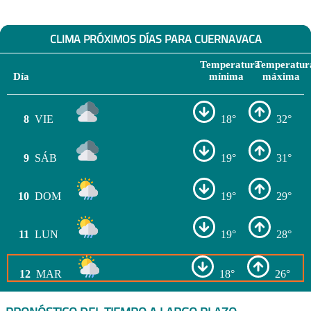
CLIMA PRÓXIMOS DÍAS PARA CUERNAVACA
Temperatura
Temperatur
Día
mínima
máxima
8
VIE
18°
32°
9
SÁB
19°
31°
10
DOM
19°
29°
11
LUN
19°
28°
12
MAR
18°
26°