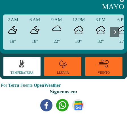
MAYO
2 AM
6 AM
9 AM
12 PM
3 PM
6 P
19°
18°
22°
30°
32°
27°
TEMPERATURA
VIENTO
LLUVIA
Por
Terra
Fuente
OpenWeather
Síguenos en: