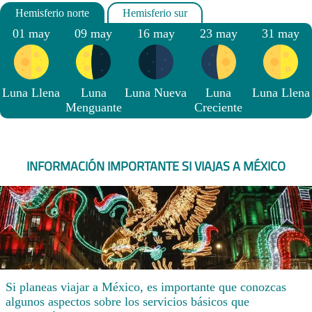
01 may
09 may
16 may
23 may
31 may
Luna Llena
Luna
Luna Nueva
Luna
Luna Llena
Menguante
Creciente
INFORMACIÓN IMPORTANTE SI VIAJAS A MÉXICO
Si planeas viajar a México, es importante que conozcas
algunos aspectos sobre los servicios básicos que