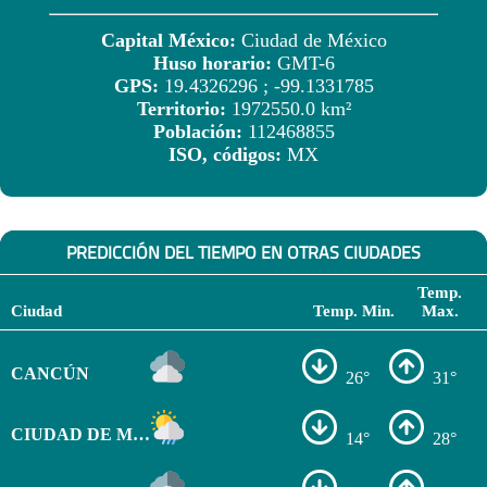
Capital México:
Ciudad de México
Huso horario:
GMT-6
GPS:
19.4326296 ; -99.1331785
Territorio:
1972550.0 km²
Población:
112468855
ISO, códigos:
MX
PREDICCIÓN DEL TIEMPO EN OTRAS CIUDADES
Temp.
Ciudad
Temp. Min.
Max.
CANCÚN
26°
31°
CIUDAD DE MÉXICO
14°
28°