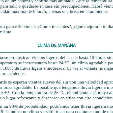
ta de luz natural y sentirte más animado. Ante la temperatura
 para salir o quedarse en casa sin preocupaciones. Habrá vien
ocidad máxima de 6 km/h, apenas una brisa en el ambiente.
 para reflexionar: ¿Cómo te sientes?, ¿Qué mejoraría tu día
 mismo.
CLIMA DE MAÑANA
 se pronostican vientos ligeros del sur de hasta 10 km/h, sin
mperatura se incrementará hasta 24 °C, un clima agradable par
un 100% de lluvia ligera a moderada. Si vas al volante, manej
tar accidentes.
tarde se esperan vientos suaves del sur con una velocidad apr
a brisa agradable. Es posible que tengamos lluvia ligera a m
l 89%. Con la temperatura de 26 °C, el ambiente está muy calu
un lugar refrescante y descansar en sitios con aire acondicion
n un 98% de probabilidad, podríamos tener lluvia ligera a m
9 °C indica un clima versátil, ideal para cualquier tipo de pl