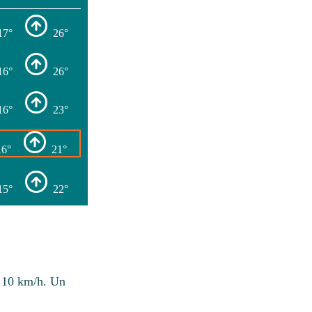
17°
26°
16°
26°
16°
23°
16°
21°
15°
22°
a 10 km/h. Un