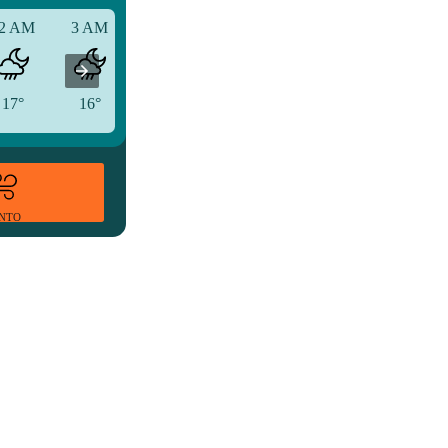
2 AM
3 AM
6 AM
17°
16°
16°
ENTO