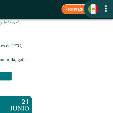
6 PARA
 es de 17°C,
sombrilla, gafas
21
JUNIO