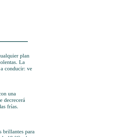
cualquier plan
iolentas. La
 a conducir: ve
 con una
de decrecerá
as frías.
 brillantes para