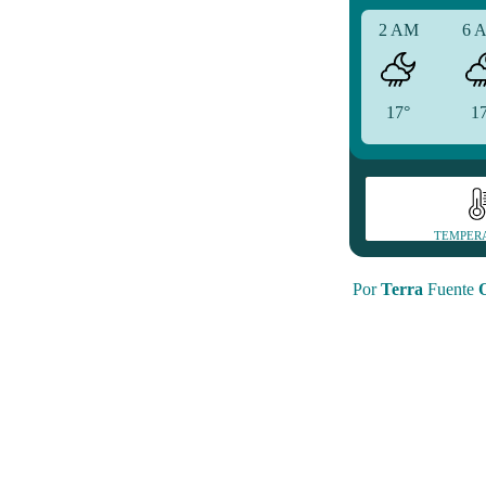
2 AM
6 
17°
1
TEMPER
Por
Terra
Fuente