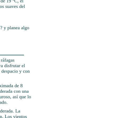
 de 19 °C, el
tos suaves del
? y planea algo
 ráfagas
a disfrutar el
a despacio y con
oximada de 8
oderada con una
roso, así que lo
ado.
oderada. La
an. Los vientos