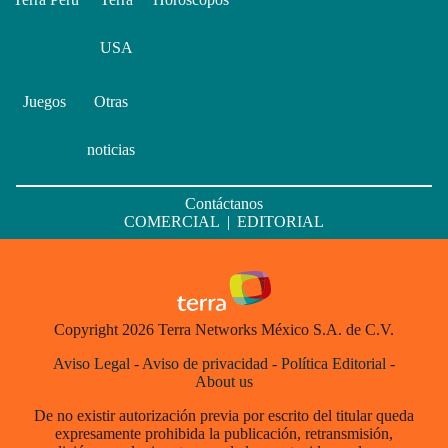
USA
Juegos
Otras
noticias
Contáctanos
COMERCIAL
|
EDITORIAL
Copyright 2026 Terra Networks México S.A. de C.V.
Aviso Legal
-
Aviso de privacidad
-
Política Editorial
-
About us
De no existir autorización previa por escrito del titular queda
expresamente prohibida la publicación, retransmisión,