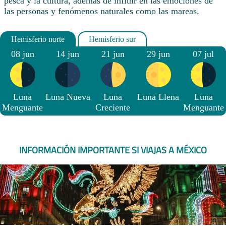
pesca y la cultura, además de influir en las emociones de
las personas y fenómenos naturales como las mareas.
08 jun
14 jun
21 jun
29 jun
07 jul
Luna
Luna Nueva
Luna
Luna Llena
Luna
Menguante
Creciente
Menguante
INFORMACIÓN IMPORTANTE SI VIAJAS A MÉXICO