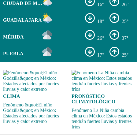
CIUDAD DE MÉXICO
16°
26°
GUADALAJARA
18°
25°
MÉRIDA
26°
37°
PUEBLA
17°
25°
CLIMA
PRONÓSTICO
CLIMATOLÓGICO
Fenómeno &quot;El niño
Godzilla&quot; en México:
Fenómeno La Niña cambia
Estados afectados por fuertes
clima en México: Estos estados
lluvias y calor extremo
tendrán fuertes lluvias y frentes
fríos