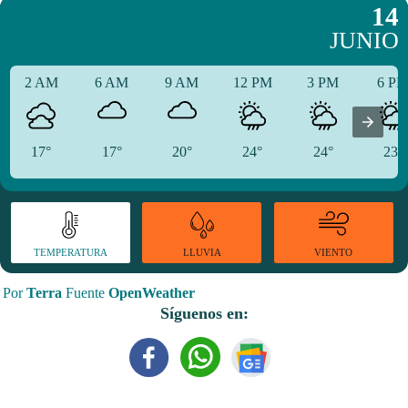
14
JUNIO
2 AM
6 AM
9 AM
12 PM
3 PM
6 P
17°
17°
20°
24°
24°
23°
TEMPERATURA
VIENTO
LLUVIA
Por
Terra
Fuente
OpenWeather
Síguenos en: