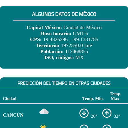
ALGUNOS DATOS DE MÉXICO
Capital México:
Ciudad de México
Huso horario:
GMT-6
GPS:
19.4326296 ; -99.1331785
Territorio:
1972550.0 km²
Población:
112468855
ISO, códigos:
MX
PREDICCIÓN DEL TIEMPO EN OTRAS CIUDADES
Temp.
Ciudad
Temp. Min.
Max.
CANCÚN
26°
32°