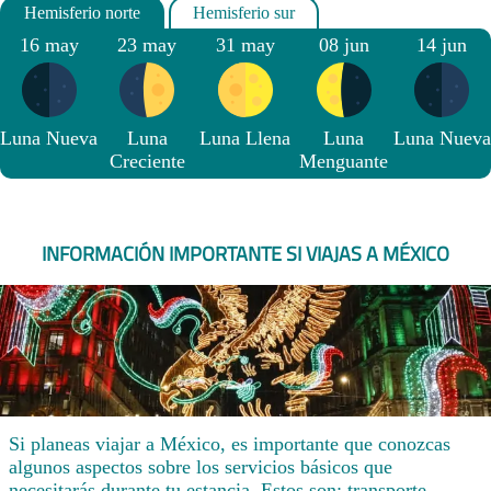
16 may
23 may
31 may
08 jun
14 jun
Luna Nueva
Luna
Luna Llena
Luna
Luna Nueva
Creciente
Menguante
INFORMACIÓN IMPORTANTE SI VIAJAS A MÉXICO
Si planeas viajar a México, es importante que conozcas
algunos aspectos sobre los servicios básicos que
necesitarás durante tu estancia. Estos son: transporte,