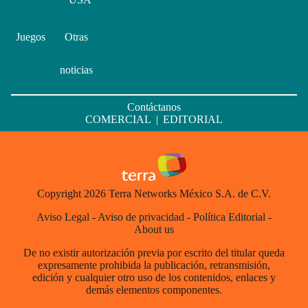
Juegos
Otras
noticias
Contáctanos
COMERCIAL
|
EDITORIAL
Copyright 2026 Terra Networks México S.A. de C.V.
Aviso Legal
-
Aviso de privacidad
-
Política Editorial
-
About us
De no existir autorización previa por escrito del titular queda
expresamente prohibida la publicación, retransmisión,
edición y cualquier otro uso de los contenidos, enlaces y
demás elementos componentes.