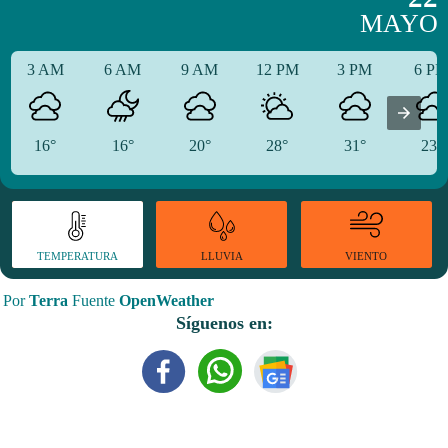
MAYO
3 AM
6 AM
9 AM
12 PM
3 PM
6 P
16°
16°
20°
28°
31°
23°
TEMPERATURA
VIENTO
LLUVIA
Por
Terra
Fuente
OpenWeather
Síguenos en: