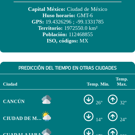
Capital México:
Ciudad de México
Huso horario:
GMT-6
GPS:
19.4326296 ; -99.1331785
Territorio:
1972550.0 km²
Población:
112468855
ISO, códigos:
MX
PREDICCIÓN DEL TIEMPO EN OTRAS CIUDADES
Temp.
Ciudad
Temp. Min.
Max.
CANCÚN
26°
32°
CIUDAD DE MÉXICO
14°
24°
GUADALAJARA