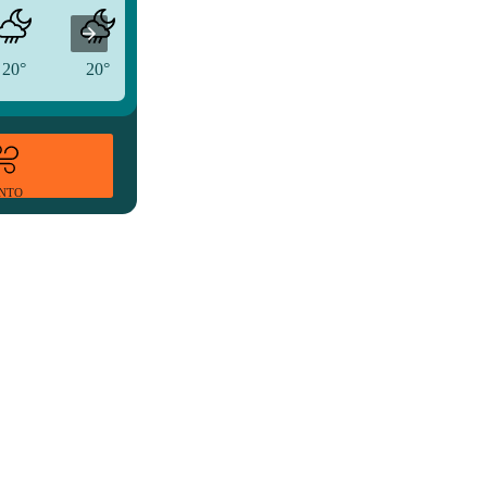
20°
20°
18°
ENTO