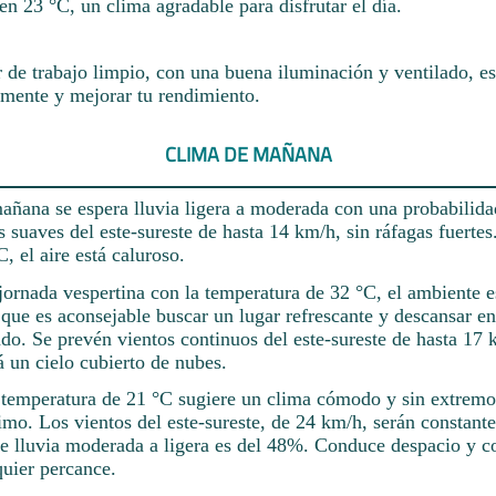
en 23 °C, un clima agradable para disfrutar el día.
 de trabajo limpio, con una buena iluminación y ventilado, es
amente y mejorar tu rendimiento.
CLIMA DE MAÑANA
añana se espera lluvia ligera a moderada con una probabilid
s suaves del este-sureste de hasta 14 km/h, sin ráfagas fuerte
C, el aire está caluroso.
jornada vespertina con la temperatura de 32 °C, el ambiente 
 que es aconsejable buscar un lugar refrescante y descansar e
do. Se prevén vientos continuos del este-sureste de hasta 17 k
 un cielo cubierto de nubes.
 temperatura de 21 °C sugiere un clima cómodo y sin extremos
imo. Los vientos del este-sureste, de 24 km/h, serán constant
de lluvia moderada a ligera es del 48%. Conduce despacio y c
quier percance.