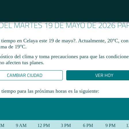
 DEL MARTES 19 DE MAYO DE 2026 P
 tiempo en Celaya este 19 de mayo?. Actualmente, 20°C, co
ima de 19°C.
nóstico del clima y toma precauciones para que las condicione
o afecten tus planes.​
CAMBIAR CIUDAD
VER HOY
 tiempo para las próximas horas es la siguiente:
AM
9 AM
12 PM
3 PM
6 PM
9 PM
1