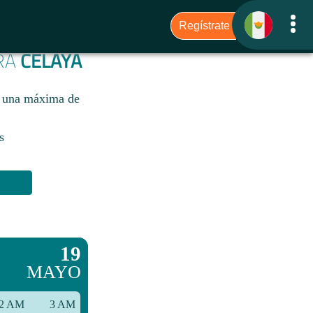
ARA
CELAYA
n una máxima de
s
19
MAYO
2 AM
3 AM
6 AM