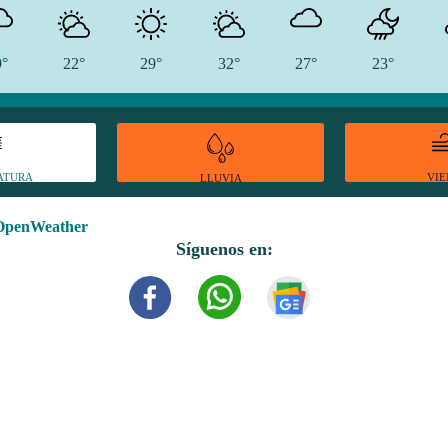
9°
22°
29°
32°
27°
23°
ATURA
VI
LLUVIA
OpenWeather
Síguenos en: