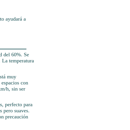
to ayudará a
ad del 60%. Se
s. La temperatura
está muy
n espacios con
m/h, sin ser
, perfecto para
es pero suaves.
on precaución