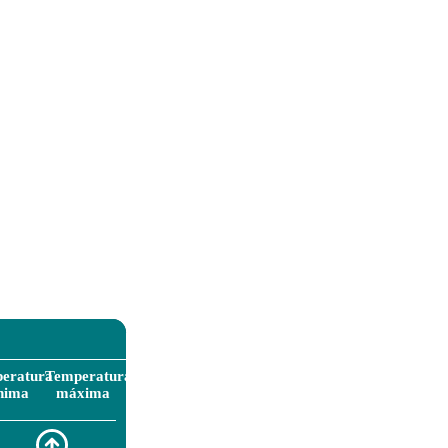
eratura
Temperatura
nima
máxima