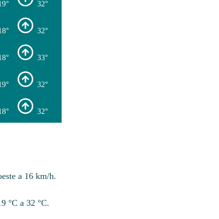
19°
32°
18°
32°
18°
33°
19°
32°
18°
32°
oeste a 16 km/h.
19 °C a 32 °C.