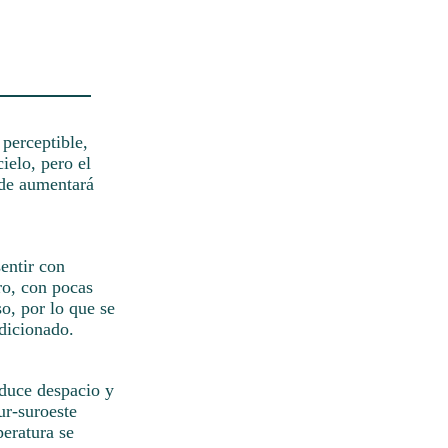
 perceptible,
ielo, pero el
 de aumentará
sentir con
ro, con pocas
o, por lo que se
dicionado.
nduce despacio y
ur-suroeste
eratura se