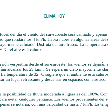
CLIMA HOY
luces del día el viento del sur-suroeste será calmado y apenas
ad que rondará los 4 km/h. Habrá nubes en algunas áreas del c
ayormente calmado. Disfruta del aire fresco. La temperatura
9 °C, el aire está caluroso.
sesión vespertina desde el sur-suroeste, los vientos se dejarán 
rían alcanzar los 29 km/h. Se espera un cielo mayormente cla
. La temperatura de 32 °C sugiere que el ambiente está caluros
ar un lugar refrescante y descansar en espacios con aire acon
e la posibilidad de lluvia moderada a ligera es del 100%. Co
ara evitar cualquier percance. Los vientos provenientes del s
apenas se notarán, con una velocidad de hasta 7 km/h. La temp