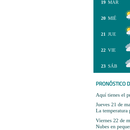
19
MAR
20
MIÉ
21
JUE
22
VIE
23
SÁB
PRONÓSTICO D
Aquí tienes el p
Jueves 21 de ma
La temperatura 
Viernes 22 de m
Nubes en pequeñ