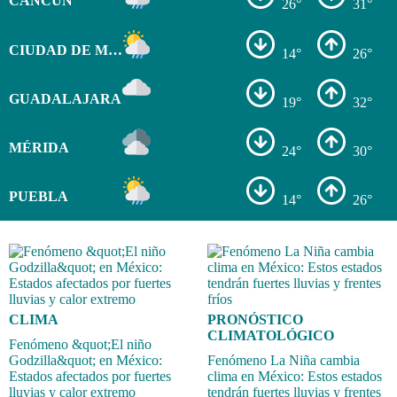
CANCÚN
26°
31°
CIUDAD DE MÉXICO
14°
26°
GUADALAJARA
19°
32°
MÉRIDA
24°
30°
PUEBLA
14°
26°
CLIMA
PRONÓSTICO
CLIMATOLÓGICO
Fenómeno &quot;El niño
Godzilla&quot; en México:
Fenómeno La Niña cambia
Estados afectados por fuertes
clima en México: Estos estados
lluvias y calor extremo
tendrán fuertes lluvias y frentes