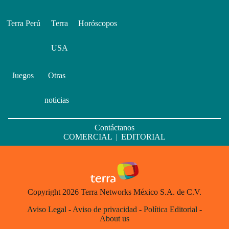
Terra Perú
Terra
Horóscopos
USA
Juegos
Otras
noticias
Contáctanos
COMERCIAL
|
EDITORIAL
Copyright 2026 Terra Networks México S.A. de C.V.
Aviso Legal
-
Aviso de privacidad
-
Política Editorial
-
About us