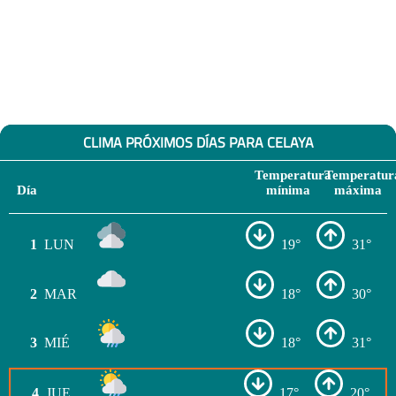
CLIMA PRÓXIMOS DÍAS PARA CELAYA
Temperatura
Temperatur
Día
mínima
máxima
1
LUN
19°
31°
2
MAR
18°
30°
3
MIÉ
18°
31°
4
JUE
17°
20°