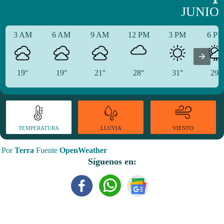
JUNIO
3 AM
6 AM
9 AM
12 PM
3 PM
6 P
19°
19°
21°
28°
31°
29°
TEMPERATURA
VIENTO
LLUVIA
Por
Terra
Fuente
OpenWeather
Síguenos en: