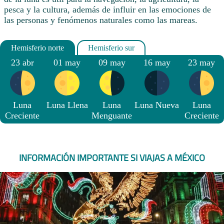
pesca y la cultura, además de influir en las emociones de
las personas y fenómenos naturales como las mareas.
23 abr
01 may
09 may
16 may
23 may
Luna
Luna Llena
Luna
Luna Nueva
Luna
Creciente
Menguante
Creciente
INFORMACIÓN IMPORTANTE SI VIAJAS A MÉXICO