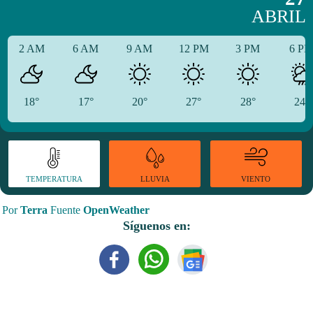
ABRIL
2 AM
6 AM
9 AM
12 PM
3 PM
6 P
18°
17°
20°
27°
28°
24°
TEMPERATURA
VIENTO
LLUVIA
Por
Terra
Fuente
OpenWeather
Síguenos en: