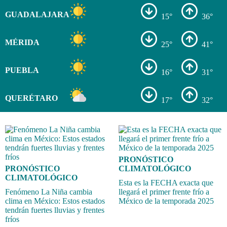
GUADALAJARA
15°
36°
MÉRIDA
25°
41°
PUEBLA
16°
31°
QUERÉTARO
17°
32°
PRONÓSTICO
PRONÓSTICO
CLIMATOLÓGICO
CLIMATOLÓGICO
Esta es la FECHA exacta que
Fenómeno La Niña cambia
llegará el primer frente frío a
clima en México: Estos estados
México de la temporada 2025
tendrán fuertes lluvias y frentes
fríos