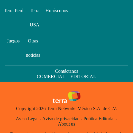
Terra Perú
Terra
Horóscopos
USA
Juegos
Otras
noticias
Contáctanos
COMERCIAL
|
EDITORIAL
Copyright 2026 Terra Networks México S.A. de C.V.
Aviso Legal
-
Aviso de privacidad
-
Política Editorial
-
About us