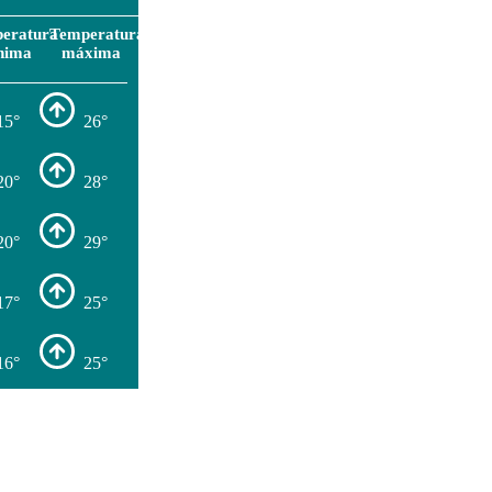
eratura
Temperatura
nima
máxima
15°
26°
20°
28°
20°
29°
17°
25°
16°
25°