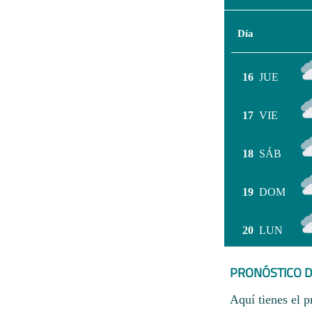
Día
16
JUE
17
VIE
18
SÁB
19
DOM
20
LUN
PRONÓSTICO D
Aquí tienes el p