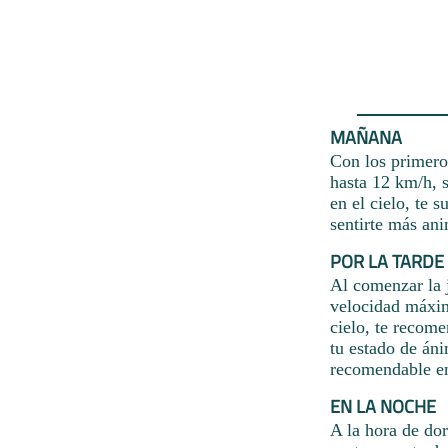
MAÑANA
Con los primeros
hasta 12 km/h, s
en el cielo, te s
sentirte más an
POR LA TARDE
Al comenzar la j
velocidad máxim
cielo, te recome
tu estado de áni
recomendable en
EN LA NOCHE
A la hora de do