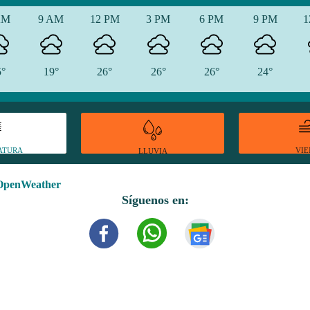
AM
9 AM
12 PM
3 PM
6 PM
9 PM
1
5°
19°
26°
26°
26°
24°
ATURA
VI
LLUVIA
OpenWeather
Síguenos en: