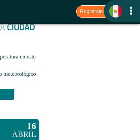
RA
CIUDAD
eratura en este
io meteorológico
16
ABRIL