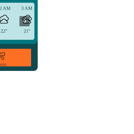
2 AM
3 AM
6 AM
22°
21°
20°
ENTO