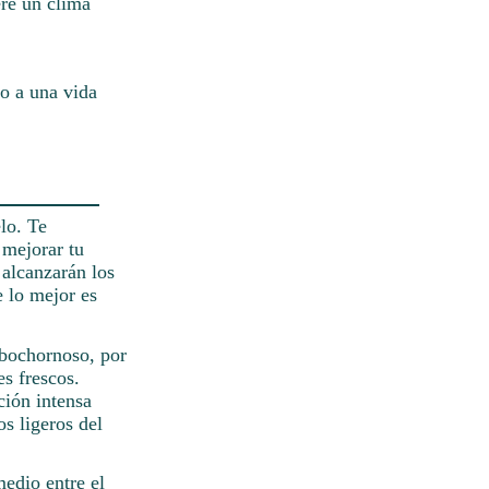
ere un clima
do a una vida
lo. Te
 mejorar tu
 alcanzarán los
 lo mejor es
 bochornoso, por
s frescos.
ción intensa
os ligeros del
edio entre el