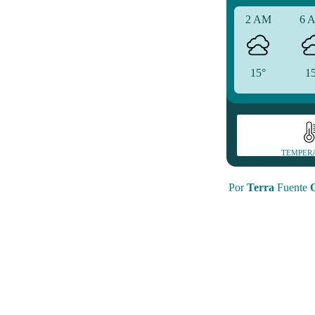
2 AM
6 
15°
1
TEMPER
Por
Terra
Fuente