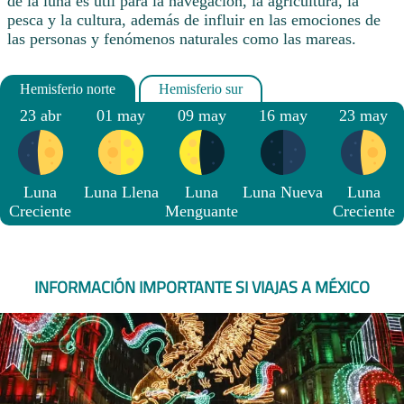
de la luna es útil para la navegación, la agricultura, la
pesca y la cultura, además de influir en las emociones de
las personas y fenómenos naturales como las mareas.
23 abr
01 may
09 may
16 may
23 may
Luna
Luna Llena
Luna
Luna Nueva
Luna
Creciente
Menguante
Creciente
INFORMACIÓN IMPORTANTE SI VIAJAS A MÉXICO