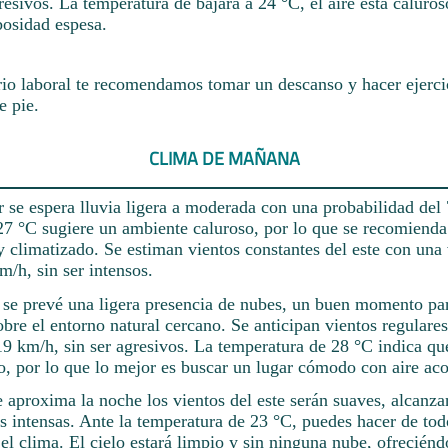
resivos. La temperatura de bajará a 24 °C, el aire está calur
bosidad espesa.
rio laboral te recomendamos tomar un descanso y hacer ejerci
e pie.
CLIMA DE MAÑANA
 se espera lluvia ligera a moderada con una probabilidad del
27 °C sugiere un ambiente caluroso, por lo que se recomienda
y climatizado. Se estiman vientos constantes del este con una
/h, sin ser intensos.
e se prevé una ligera presencia de nubes, un buen momento pa
bre el entorno natural cercano. Se anticipan vientos regulares
19 km/h, sin ser agresivos. La temperatura de 28 °C indica qu
so, por lo que lo mejor es buscar un lugar cómodo con aire ac
 aproxima la noche los vientos del este serán suaves, alcanza
s intensas. Ante la temperatura de 23 °C, puedes hacer de tod
el clima. El cielo estará limpio y sin ninguna nube, ofreciénd