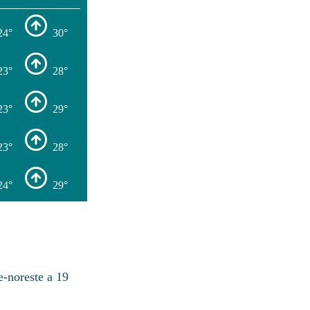
24°
30°
23°
28°
23°
29°
23°
28°
24°
29°
e-noreste a 19