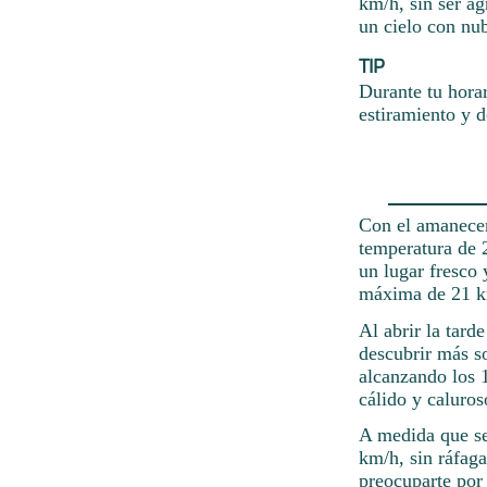
km/h, sin ser ag
un cielo con nu
TIP
Durante tu hora
estiramiento y d
Con el amanecer
temperatura de 
un lugar fresco 
máxima de 21 km
Al abrir la tard
descubrir más so
alcanzando los 
cálido y caluro
A medida que se
km/h, sin ráfaga
preocuparte por 