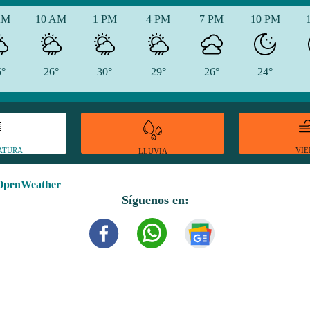
AM
10 AM
1 PM
4 PM
7 PM
10 PM
5°
26°
30°
29°
26°
24°
ATURA
VI
LLUVIA
OpenWeather
Síguenos en: