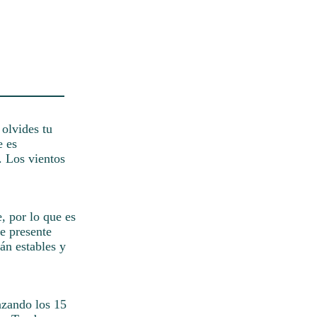
 olvides tu
e es
. Los vientos
, por lo que es
e presente
án estables y
anzando los 15