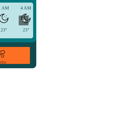
1 AM
4 AM
7 AM
23°
23°
25°
ENTO