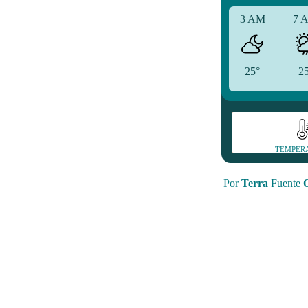
3 AM
7 
25°
2
TEMPER
Por
Terra
Fuente