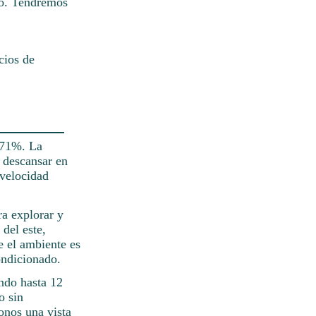
oso. Tendremos
cios de
 71%. La
 descansar en
 velocidad
ra explorar y
 del este,
e el ambiente es
ondicionado.
ndo hasta 12
o sin
onos una vista