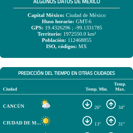
ALGUNOS DATOS DE MÉXICO
Capital México:
Ciudad de México
Huso horario:
GMT-6
GPS:
19.4326296 ; -99.1331785
Territorio:
1972550.0 km²
Población:
112468855
ISO, códigos:
MX
PREDICCIÓN DEL TIEMPO EN OTRAS CIUDADES
Temp.
Ciudad
Temp. Min.
Max.
CANCÚN
26°
34°
CIUDAD DE MÉXICO
13°
31°