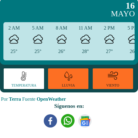
16
MAYO
2 AM
5 AM
8 AM
11 AM
2 PM
5 P
25°
25°
26°
28°
27°
26°
TEMPERATURA
VIENTO
LLUVIA
Por
Terra
Fuente
OpenWeather
Síguenos en: