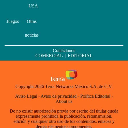
USA
Juegos
Otras
noticias
Contáctanos
COMERCIAL
|
EDITORIAL
Copyright 2026 Terra Networks México S.A. de C.V.
Aviso Legal
-
Aviso de privacidad
-
Política Editorial
-
About us
De no existir autorización previa por escrito del titular queda
expresamente prohibida la publicación, retransmisión,
edición y cualquier otro uso de los contenidos, enlaces y
demás elementos componentes.