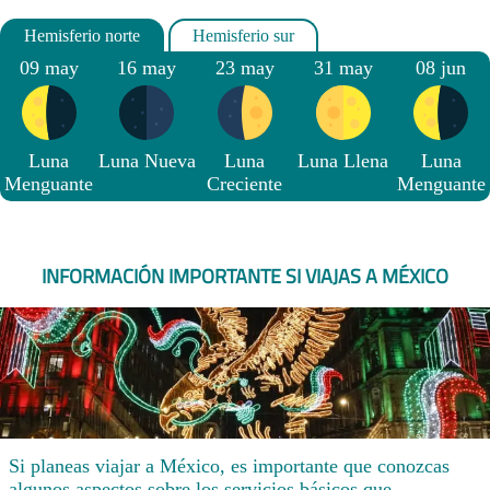
09 may
16 may
23 may
31 may
08 jun
Luna
Luna Nueva
Luna
Luna Llena
Luna
Menguante
Creciente
Menguante
INFORMACIÓN IMPORTANTE SI VIAJAS A MÉXICO
Si planeas viajar a México, es importante que conozcas
algunos aspectos sobre los servicios básicos que