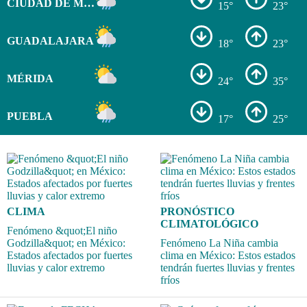
CIUDAD DE MÉXICO
15°
23°
GUADALAJARA
18°
23°
MÉRIDA
24°
35°
PUEBLA
17°
25°
CLIMA
PRONÓSTICO
CLIMATOLÓGICO
Fenómeno &quot;El niño
Godzilla&quot; en México:
Fenómeno La Niña cambia
Estados afectados por fuertes
clima en México: Estos estados
lluvias y calor extremo
tendrán fuertes lluvias y frentes
fríos