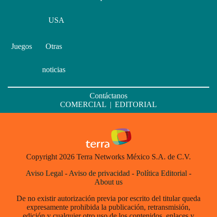
USA
Juegos
Otras
noticias
Contáctanos
COMERCIAL
|
EDITORIAL
Copyright 2026 Terra Networks México S.A. de C.V.
Aviso Legal
-
Aviso de privacidad
-
Política Editorial
-
About us
De no existir autorización previa por escrito del titular queda
expresamente prohibida la publicación, retransmisión,
edición y cualquier otro uso de los contenidos, enlaces y