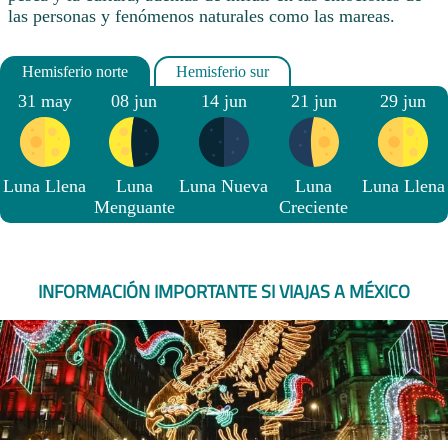
las personas y fenómenos naturales como las mareas.
31 may
08 jun
14 jun
21 jun
29 jun
Luna Llena
Luna
Luna Nueva
Luna
Luna Llena
Menguante
Creciente
INFORMACIÓN IMPORTANTE SI VIAJAS A MÉXICO