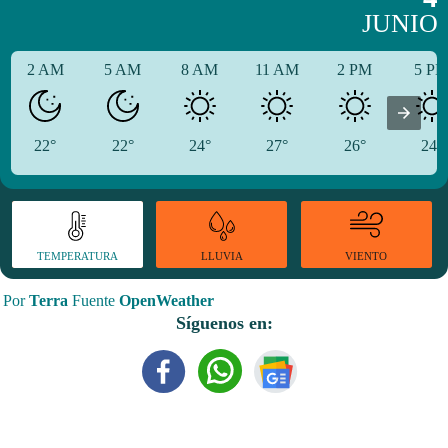
JUNIO
2 AM
5 AM
8 AM
11 AM
2 PM
5 P
22°
22°
24°
27°
26°
24°
TEMPERATURA
VIENTO
LLUVIA
Por
Terra
Fuente
OpenWeather
Síguenos en: