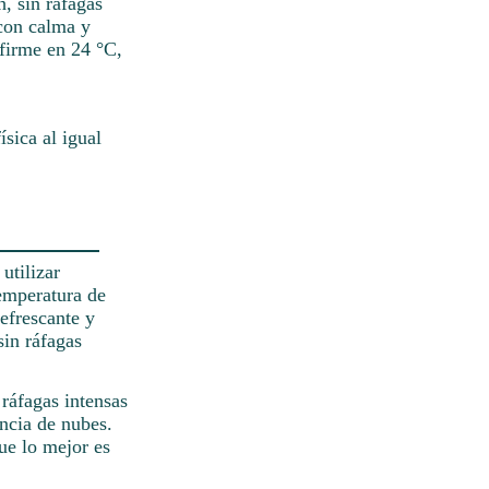
, sin ráfagas
con calma y
 firme en 24 °C,
ísica al igual
utilizar
temperatura de
efrescante y
sin ráfagas
 ráfagas intensas
ncia de nubes.
ue lo mejor es