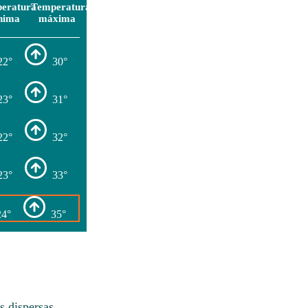
eratura
Temperatura
nima
máxima
22°
30°
23°
31°
22°
32°
23°
33°
24°
35°
 dispersas.