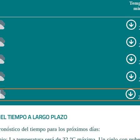
Temp
mí
EL TIEMPO A LARGO PLAZO
ronóstico del tiempo para los próximos días:
nio: La temperatura será de 32 °C máxima. Un cielo con nubes