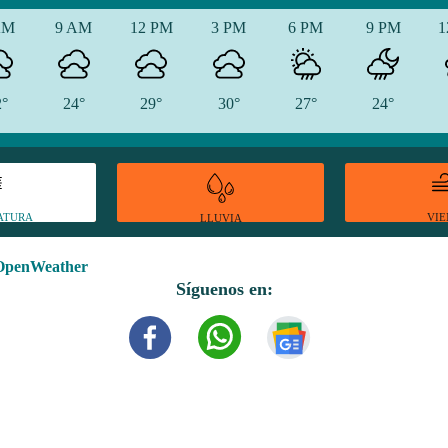
AM
9 AM
12 PM
3 PM
6 PM
9 PM
1
2°
24°
29°
30°
27°
24°
ATURA
VI
LLUVIA
OpenWeather
Síguenos en: