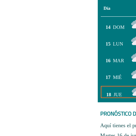
Día
14
DOM
15
LUN
16
MAR
17
MIÉ
18
JUE
PRONÓSTICO D
Aquí tienes el p
Martes 16 de ju