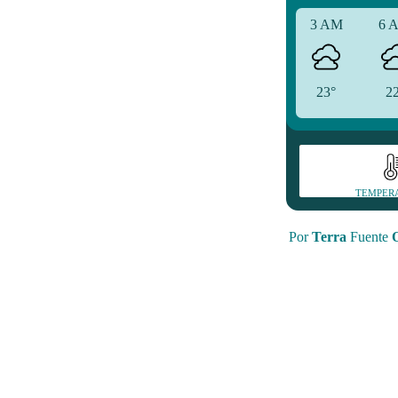
3 AM
6 
23°
2
TEMPER
Por
Terra
Fuente