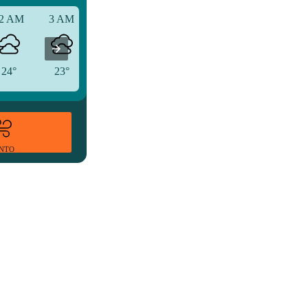
2 AM
3 AM
6 AM
24°
23°
23°
ENTO