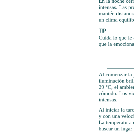
En la noche cerr
intensas. Las p
mantén distancia
un clima equilib
TIP
Cuida lo que le 
que la emociona
Al comenzar la j
iluminación bril
29 °C, el ambien
cómodo. Los vien
intensas.
Al iniciar la ta
y con una veloc
La temperatura d
buscar un lugar