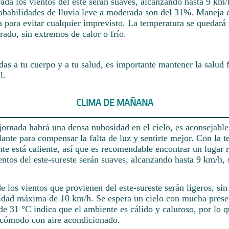
ada los vientos del este serán suaves, alcanzando hasta 9 km/h
robabilidades de lluvia leve a moderada son del 31%. Maneja 
 para evitar cualquier imprevisto. La temperatura se quedará
rado, sin extremos de calor o frío.
das a tu cuerpo y a tu salud, es importante mantener la salud f
l.
CLIMA DE MAÑANA
ornada habrá una densa nubosidad en el cielo, es aconsejable 
lante para compensar la falta de luz y sentirte mejor. Con la 
te está caliente, así que es recomendable encontrar un lugar r
tos del este-sureste serán suaves, alcanzando hasta 9 km/h, 
rde los vientos que provienen del este-sureste serán ligeros, sin
idad máxima de 10 km/h. Se espera un cielo con mucha prese
e 31 °C indica que el ambiente es cálido y caluroso, por lo q
 cómodo con aire acondicionado.