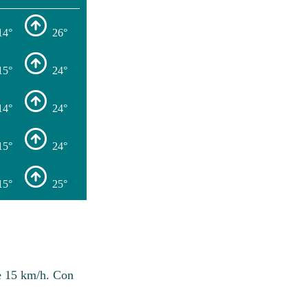
14°
26°
15°
24°
14°
24°
15°
24°
15°
25°
e 15 km/h. Con