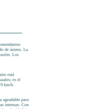
recomendamos
tado de ánimo. La
casión. Los
aire está
uales; es el
 9 km/h.
a agradable para
gas intensas. Con