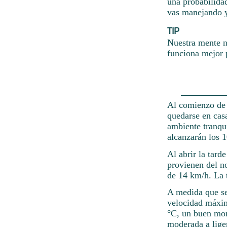
una probabilida
vas manejando y
TIP
Nuestra mente n
funciona mejor p
Al comienzo de l
quedarse en cas
ambiente tranqui
alcanzarán los 
Al abrir la tard
provienen del no
de 14 km/h. La t
A medida que se
velocidad máxim
°C, un buen mom
moderada a lige