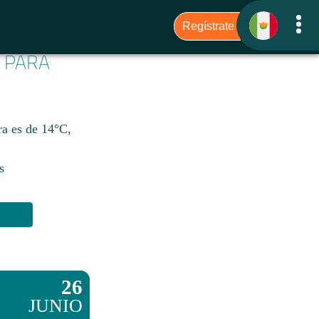
6 PARA
ra es de 14°C,
s
26
JUNIO