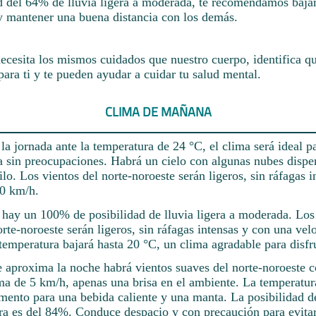
d del 64% de lluvia ligera a moderada, te recomendamos bajar
 mantener una buena distancia con los demás.
ecesita los mismos cuidados que nuestro cuerpo, identifica qu
ara ti y te pueden ayudar a cuidar tu salud mental.
CLIMA DE MAÑANA
a jornada ante la temperatura de 24 °C, el clima será ideal pa
a sin preocupaciones. Habrá un cielo con algunas nubes dispe
lo. Los vientos del norte-noroeste serán ligeros, sin ráfagas i
10 km/h.
e hay un 100% de posibilidad de lluvia ligera a moderada. Los
rte-noroeste serán ligeros, sin ráfagas intensas y con una v
emperatura bajará hasta 20 °C, un clima agradable para disfru
 aproxima la noche habrá vientos suaves del norte-noroeste 
a de 5 km/h, apenas una brisa en el ambiente. La temperatur
ento para una bebida caliente y una manta. La posibilidad de
ra es del 84%. Conduce despacio y con precaución para evitar