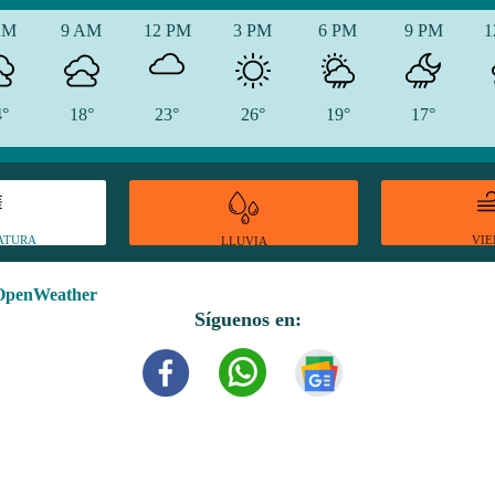
AM
9 AM
12 PM
3 PM
6 PM
9 PM
1
4°
18°
23°
26°
19°
17°
ATURA
VI
LLUVIA
OpenWeather
Síguenos en: