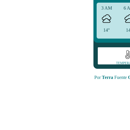
3 AM
6 
14°
1
TEMPER
Por
Terra
Fuente