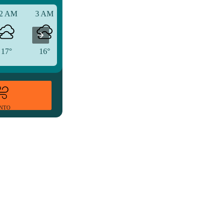
2 AM
3 AM
6 AM
17°
16°
16°
ENTO