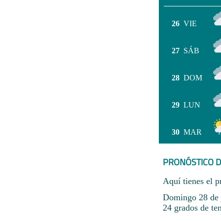
26
VIE
27
SÁB
28
DOM
29
LUN
30
MAR
PRONÓSTICO D
Aquí tienes el p
Domingo 28 de j
24 grados de te