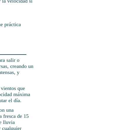
 la velocidad si
e práctica
ra salir o
rsas, creando un
ntensas, y
 vientos que
elocidad máxima
tar el día.
con una
a fresca de 15
 lluvia
 cualquier