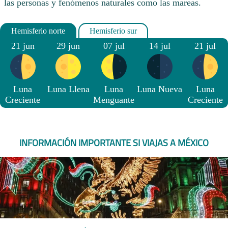
las personas y fenómenos naturales como las mareas.
21 jun
29 jun
07 jul
14 jul
21 jul
Luna
Luna Llena
Luna
Luna Nueva
Luna
Creciente
Menguante
Creciente
INFORMACIÓN IMPORTANTE SI VIAJAS A MÉXICO