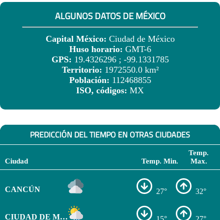
ALGUNOS DATOS DE MÉXICO
Capital México:
Ciudad de México
Huso horario:
GMT-6
GPS:
19.4326296 ; -99.1331785
Territorio:
1972550.0 km²
Población:
112468855
ISO, códigos:
MX
PREDICCIÓN DEL TIEMPO EN OTRAS CIUDADES
Temp.
Ciudad
Temp. Min.
Max.
CANCÚN
27°
32°
CIUDAD DE MÉXICO
15°
27°