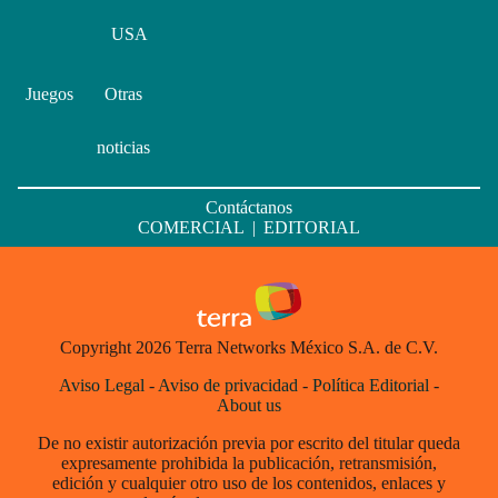
USA
Juegos
Otras
noticias
Contáctanos
COMERCIAL
|
EDITORIAL
Copyright 2026 Terra Networks México S.A. de C.V.
Aviso Legal
-
Aviso de privacidad
-
Política Editorial
-
About us
De no existir autorización previa por escrito del titular queda
expresamente prohibida la publicación, retransmisión,
edición y cualquier otro uso de los contenidos, enlaces y