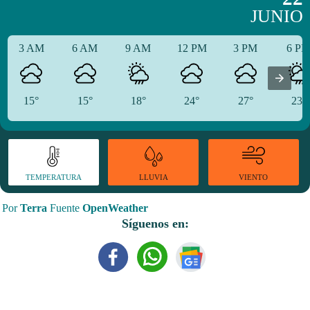
JUNIO
3 AM
6 AM
9 AM
12 PM
3 PM
6 P
15°
15°
18°
24°
27°
23°
TEMPERATURA
VIENTO
LLUVIA
Por
Terra
Fuente
OpenWeather
Síguenos en: