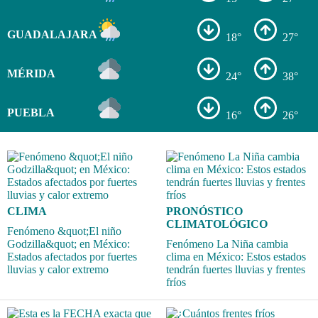
GUADALAJARA
18°
27°
MÉRIDA
24°
38°
PUEBLA
16°
26°
CLIMA
PRONÓSTICO
CLIMATOLÓGICO
Fenómeno &quot;El niño
Godzilla&quot; en México:
Fenómeno La Niña cambia
Estados afectados por fuertes
clima en México: Estos estados
lluvias y calor extremo
tendrán fuertes lluvias y frentes
fríos