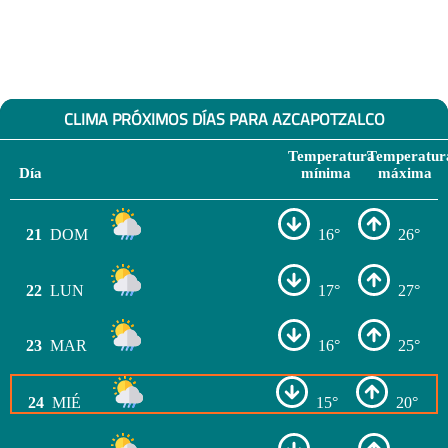
CLIMA PRÓXIMOS DÍAS PARA AZCAPOTZALCO
Temperatura
Temperatur
Día
mínima
máxima
21
DOM
16°
26°
22
LUN
17°
27°
23
MAR
16°
25°
24
MIÉ
15°
20°