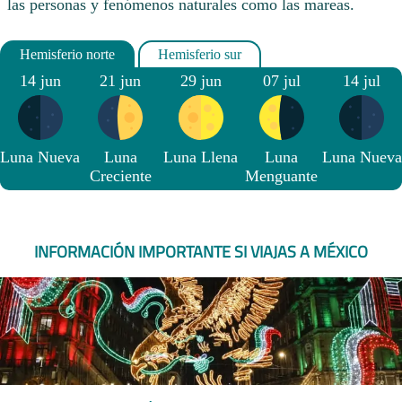
las personas y fenómenos naturales como las mareas.
14 jun
21 jun
29 jun
07 jul
14 jul
Luna Nueva
Luna
Luna Llena
Luna
Luna Nueva
Creciente
Menguante
INFORMACIÓN IMPORTANTE SI VIAJAS A MÉXICO