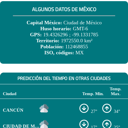
ALGUNOS DATOS DE MÉXICO
Capital México:
Ciudad de México
Huso horario:
GMT-6
GPS:
19.4326296 ; -99.1331785
Territorio:
1972550.0 km²
Población:
112468855
ISO, códigos:
MX
PREDICCIÓN DEL TIEMPO EN OTRAS CIUDADES
Temp.
Ciudad
Temp. Min.
Max.
CANCÚN
27°
34°
CIUDAD DE MÉXICO
17°
25°