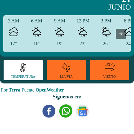
JUNIO
3 AM
6 AM
9 AM
12 PM
3 PM
6 P
17°
16°
19°
23°
26°
24°
TEMPERATURA
VIENTO
LLUVIA
Por
Terra
Fuente
OpenWeather
Síguenos en: