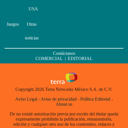
USA
Juegos
Otras
noticias
Contáctanos
COMERCIAL
|
EDITORIAL
Copyright 2026 Terra Networks México S.A. de C.V.
Aviso Legal
-
Aviso de privacidad
-
Política Editorial
-
About us
De no existir autorización previa por escrito del titular queda
expresamente prohibida la publicación, retransmisión,
edición y cualquier otro uso de los contenidos, enlaces y