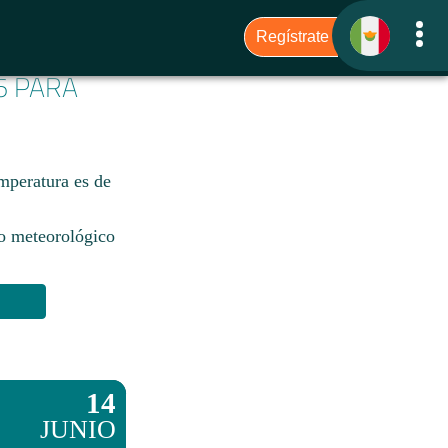
6 PARA
emperatura es de
io meteorológico
14
JUNIO