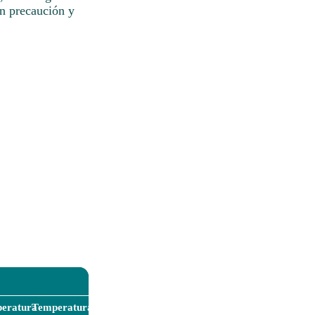
on precaución y
eratura
Temperatura