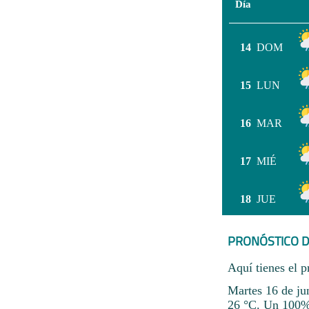
Día
14
DOM
15
LUN
16
MAR
17
MIÉ
18
JUE
PRONÓSTICO D
Aquí tienes el p
Martes 16 de jun
26 °C. Un 100% 