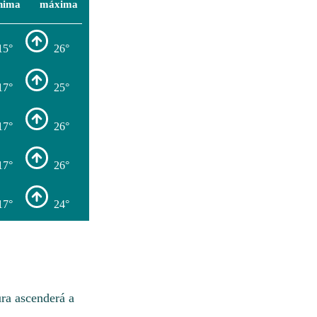
nima
máxima
15°
26°
17°
25°
17°
26°
17°
26°
17°
24°
ura ascenderá a