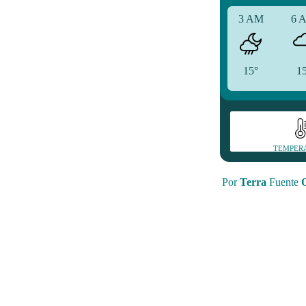
3 AM
6 
15°
1
TEMPER
Por
Terra
Fuente