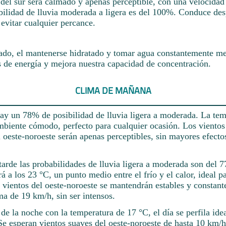
 del sur será calmado y apenas perceptible, con una velocidad
bilidad de lluvia moderada a ligera es del 100%. Conduce des
evitar cualquier percance.
ado, el mantenerse hidratado y tomar agua constantemente mej
s de energía y mejora nuestra capacidad de concentración.
CLIMA DE MAÑANA
ay un 78% de posibilidad de lluvia ligera a moderada. La tem
mbiente cómodo, perfecto para cualquier ocasión. Los viento
 oeste-noroeste serán apenas perceptibles, sin mayores efecto
tarde las probabilidades de lluvia ligera a moderada son del 
á a los 23 °C, un punto medio entre el frío y el calor, ideal p
 vientos del oeste-noroeste se mantendrán estables y constant
a de 19 km/h, sin ser intensos.
e la noche con la temperatura de 17 °C, el día se perfila idea
Se esperan vientos suaves del oeste-noroeste de hasta 10 km/h