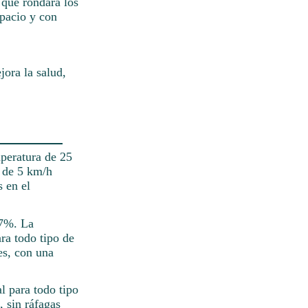
 que rondará los
pacio y con
ora la salud,
peratura de 25
s de 5 km/h
s en el
77%. La
ara todo tipo de
es, con una
l para todo tipo
, sin ráfagas