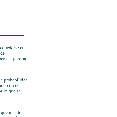
o quedarse en
 de
ersas, pero no
na probabilidad
ado con el
r lo que se
o que más te