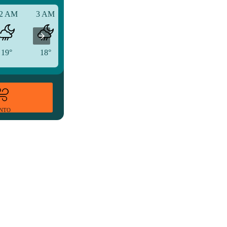
2 AM
3 AM
6 AM
19°
18°
19°
ENTO