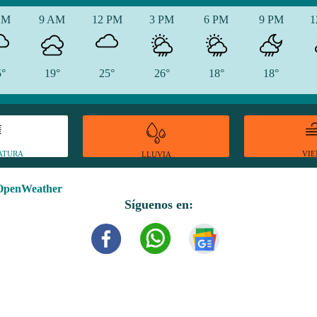
AM
9 AM
12 PM
3 PM
6 PM
9 PM
1
5°
19°
25°
26°
18°
18°
ATURA
VI
LLUVIA
OpenWeather
Síguenos en: