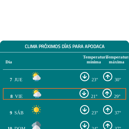
CLIMA PRÓXIMOS DÍAS PARA APODACA
Temperatura
Temperatur
Día
mínima
máxima
7
JUE
23°
30°
8
VIE
21°
29°
9
SÁB
23°
37°
10
DOM
24°
37°