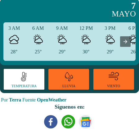
7
MAYO
3 AM
6 AM
9 AM
12 PM
3 PM
6 P
28°
25°
29°
30°
29°
26°
TEMPERATURA
VIENTO
LLUVIA
Por
Terra
Fuente
OpenWeather
Síguenos en: