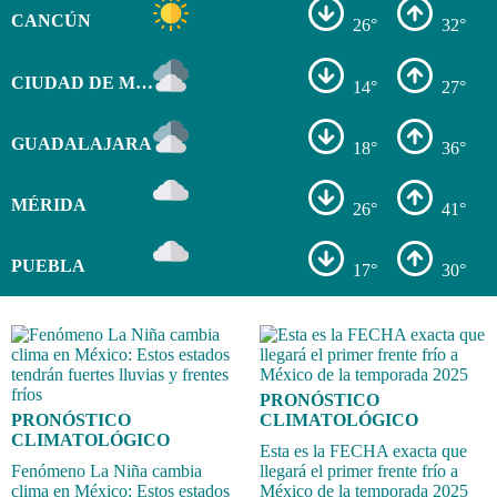
CANCÚN
26°
32°
CIUDAD DE MÉXICO
14°
27°
GUADALAJARA
18°
36°
MÉRIDA
26°
41°
PUEBLA
17°
30°
PRONÓSTICO
PRONÓSTICO
CLIMATOLÓGICO
CLIMATOLÓGICO
Esta es la FECHA exacta que
Fenómeno La Niña cambia
llegará el primer frente frío a
clima en México: Estos estados
México de la temporada 2025