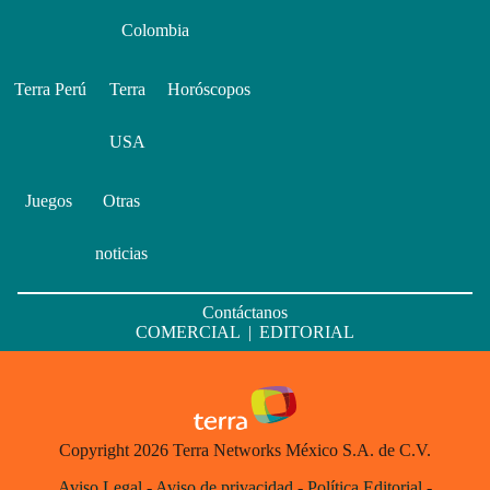
Colombia
Terra Perú
Terra
Horóscopos
USA
Juegos
Otras
noticias
Contáctanos
COMERCIAL
|
EDITORIAL
Copyright 2026 Terra Networks México S.A. de C.V.
Aviso Legal
-
Aviso de privacidad
-
Política Editorial
-