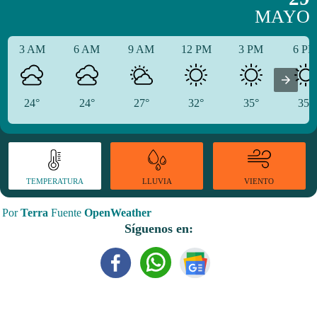
MAYO
3 AM
6 AM
9 AM
12 PM
3 PM
6 P
24°
24°
27°
32°
35°
35°
TEMPERATURA
VIENTO
LLUVIA
Por
Terra
Fuente
OpenWeather
Síguenos en: