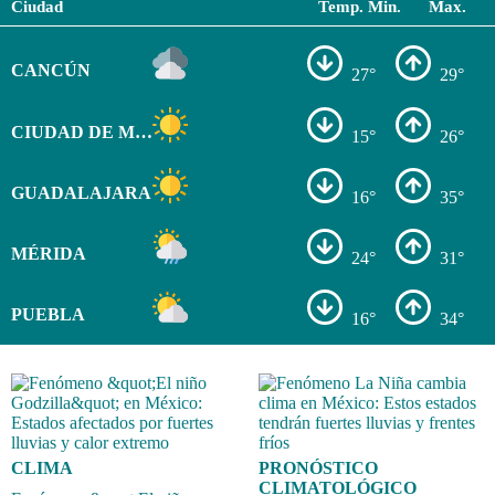
Ciudad
Temp. Min.
Max.
CANCÚN
27°
29°
CIUDAD DE MÉXICO
15°
26°
GUADALAJARA
16°
35°
MÉRIDA
24°
31°
PUEBLA
16°
34°
CLIMA
PRONÓSTICO
CLIMATOLÓGICO