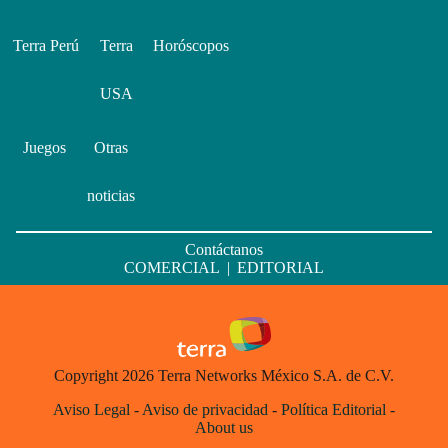
Terra Perú
Terra
Horóscopos
USA
Juegos
Otras
noticias
Contáctanos
COMERCIAL
|
EDITORIAL
Copyright 2026 Terra Networks México S.A. de C.V.
Aviso Legal
-
Aviso de privacidad
-
Política Editorial
-
About us