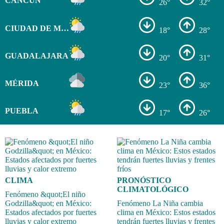
CANCÚN
26°
32°
CIUDAD DE MÉXICO
18°
28°
GUADALAJARA
20°
31°
MÉRIDA
23°
36°
PUEBLA
17°
26°
CLIMA
PRONÓSTICO
CLIMATOLÓGICO
Fenómeno &quot;El niño
Godzilla&quot; en México:
Fenómeno La Niña cambia
Estados afectados por fuertes
clima en México: Estos estados
lluvias y calor extremo
tendrán fuertes lluvias y frentes