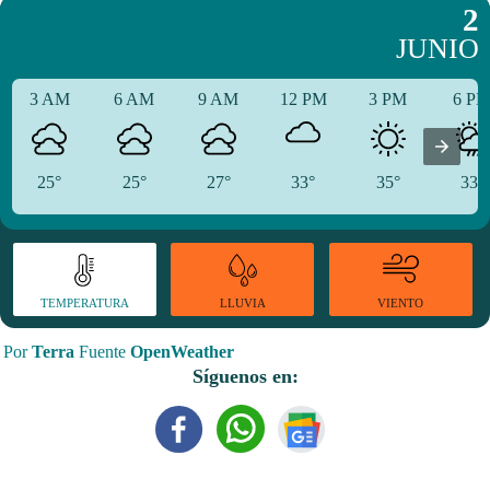
2
JUNIO
3 AM
6 AM
9 AM
12 PM
3 PM
6 P
25°
25°
27°
33°
35°
33°
TEMPERATURA
VIENTO
LLUVIA
Por
Terra
Fuente
OpenWeather
Síguenos en: