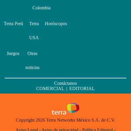
Colombia
Terra Perú
Terra
Horóscopos
USA
Juegos
Otras
noticias
Contáctanos
COMERCIAL
|
EDITORIAL
Copyright 2026 Terra Networks México S.A. de C.V.
Aviso Legal
-
Aviso de privacidad
-
Política Editorial
-