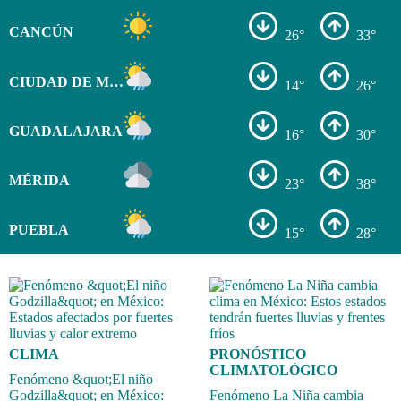
CANCÚN
26°
33°
CIUDAD DE MÉXICO
14°
26°
GUADALAJARA
16°
30°
MÉRIDA
23°
38°
PUEBLA
15°
28°
CLIMA
PRONÓSTICO
CLIMATOLÓGICO
Fenómeno &quot;El niño
Godzilla&quot; en México:
Fenómeno La Niña cambia