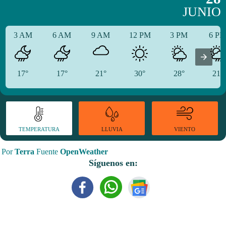
JUNIO
3 AM
6 AM
9 AM
12 PM
3 PM
6 P
17°
17°
21°
30°
28°
21°
TEMPERATURA
VIENTO
LLUVIA
Por
Terra
Fuente
OpenWeather
Síguenos en: