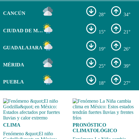
CANCÚN
28°
34°
CIUDAD DE MÉXICO
15°
21°
GUADALAJARA
19°
26°
MÉRIDA
25°
39°
PUEBLA
18°
27°
CLIMA
PRONÓSTICO
CLIMATOLÓGICO
Fenómeno &quot;El niño