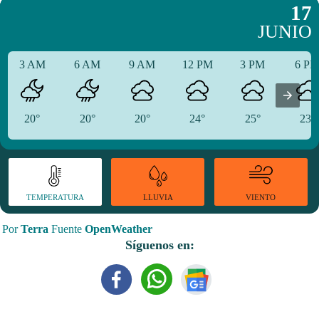
17
JUNIO
3 AM
6 AM
9 AM
12 PM
3 PM
6 P
20°
20°
20°
24°
25°
23°
TEMPERATURA
VIENTO
LLUVIA
Por
Terra
Fuente
OpenWeather
Síguenos en: