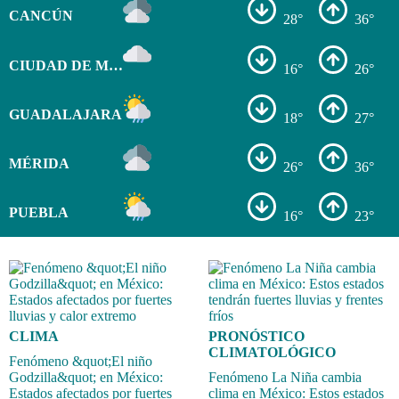
CANCÚN
28°
36°
CIUDAD DE MÉXICO
16°
26°
GUADALAJARA
18°
27°
MÉRIDA
26°
36°
PUEBLA
16°
23°
CLIMA
PRONÓSTICO
CLIMATOLÓGICO
Fenómeno &quot;El niño
Godzilla&quot; en México:
Fenómeno La Niña cambia
Estados afectados por fuertes
clima en México: Estos estados