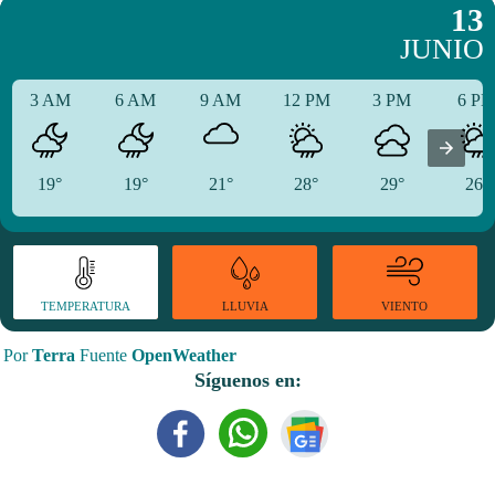
13
JUNIO
3 AM
6 AM
9 AM
12 PM
3 PM
6 P
19°
19°
21°
28°
29°
26°
TEMPERATURA
VIENTO
LLUVIA
Por
Terra
Fuente
OpenWeather
Síguenos en: