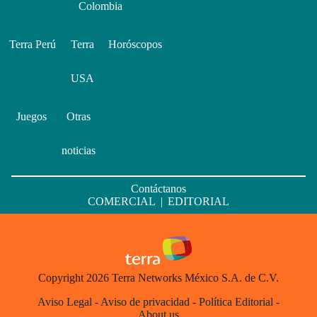
Colombia
Terra Perú
Terra
Horóscopos
USA
Juegos
Otras
noticias
Contáctanos
COMERCIAL
|
EDITORIAL
Copyright 2026 Terra Networks México S.A. de C.V.
Aviso Legal
-
Aviso de privacidad
-
Política Editorial
-
About us