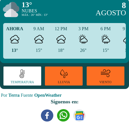
13°
8
NUBES
AGOSTO
MÁX.: 26° MÍN.: 13°
AHORA
9 AM
12 PM
3 PM
6 PM
9 
13°
15°
18°
26°
15°
15
TEMPERATURA
VIENTO
LLUVIA
Por
Terra
Fuente
OpenWeather
Síguenos en: