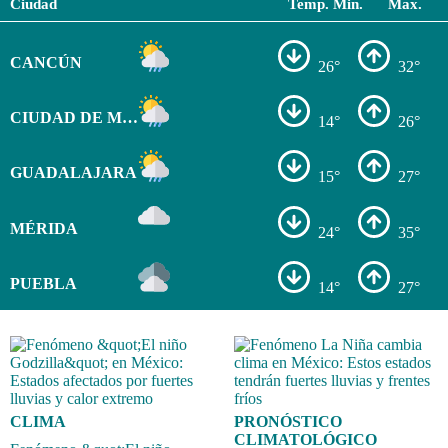
Ciudad
Temp. Min.
Max.
CANCÚN
26°
32°
CIUDAD DE MÉXICO
14°
26°
GUADALAJARA
15°
27°
MÉRIDA
24°
35°
PUEBLA
14°
27°
CLIMA
PRONÓSTICO
CLIMATOLÓGICO