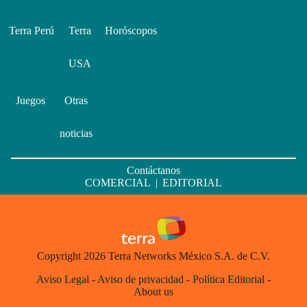
Terra Perú
Terra
Horóscopos
USA
Juegos
Otras
noticias
Contáctanos
COMERCIAL
|
EDITORIAL
Copyright 2026 Terra Networks México S.A. de C.V.
Aviso Legal
-
Aviso de privacidad
-
Política Editorial
-
About us