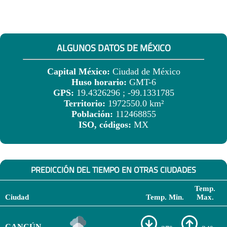
ALGUNOS DATOS DE MÉXICO
Capital México:
Ciudad de México
Huso horario:
GMT-6
GPS:
19.4326296 ; -99.1331785
Territorio:
1972550.0 km²
Población:
112468855
ISO, códigos:
MX
PREDICCIÓN DEL TIEMPO EN OTRAS CIUDADES
Temp.
Ciudad
Temp. Min.
Max.
CANCÚN