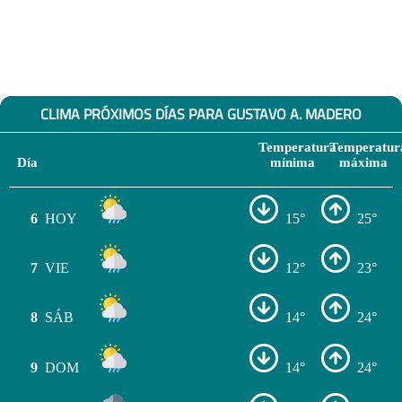
CLIMA PRÓXIMOS DÍAS PARA GUSTAVO A. MADERO
Temperatura
Temperatur
Día
mínima
máxima
6
HOY
15°
25°
7
VIE
12°
23°
8
SÁB
14°
24°
9
DOM
14°
24°