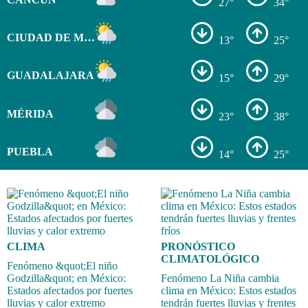
27°
34°
CIUDAD DE MÉXICO
13°
25°
GUADALAJARA
15°
29°
MÉRIDA
23°
38°
PUEBLA
14°
25°
CLIMA
PRONÓSTICO
CLIMATOLÓGICO
Fenómeno &quot;El niño
Godzilla&quot; en México:
Fenómeno La Niña cambia
Estados afectados por fuertes
clima en México: Estos estados
lluvias y calor extremo
tendrán fuertes lluvias y frentes