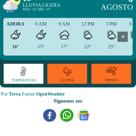
LLUVIA LIGERA
AGOSTO
MÁX.: 25° MÍN.: 15°
AHORA
6 AM
9 AM
12 PM
3 PM
6 
16°
15°
17°
22°
25°
18
TEMPERATURA
VIENTO
LLUVIA
Por
Terra
Fuente
OpenWeather
Síguenos en: