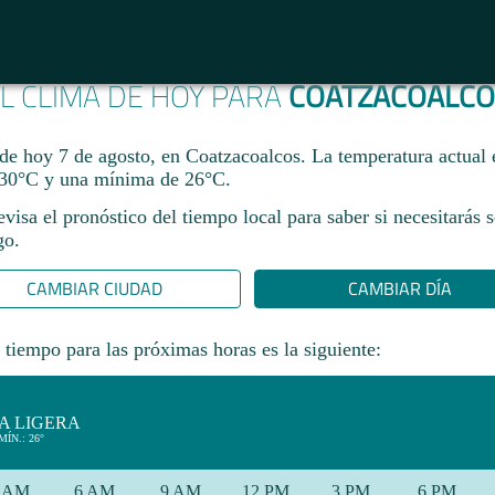
L CLIMA DE HOY PARA
COATZACOALCO
 de hoy 7 de agosto, en Coatzacoalcos. La temperatura actual
30°C y una mínima de 26°C.​
revisa el pronóstico del tiempo local para saber si necesitarás 
go.
CAMBIAR CIUDAD
CAMBIAR DÍA
 tiempo para las próximas horas es la siguiente:
A LIGERA
MÍN.: 26°
 AM
6 AM
9 AM
12 PM
3 PM
6 PM