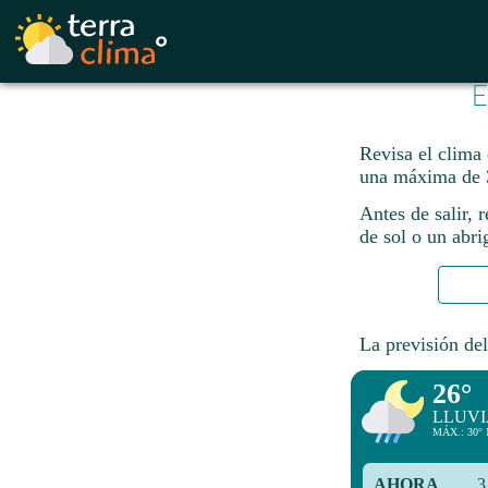
E
Revisa el clima
una máxima de 
Antes de salir, 
de sol o un abri
La previsión del
26°
LLUVI
MÁX.: 30° 
AHORA
3