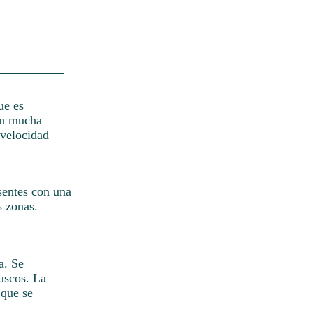
ue es
on mucha
 velocidad
esentes con una
s zonas.
a. Se
ruscos. La
 que se