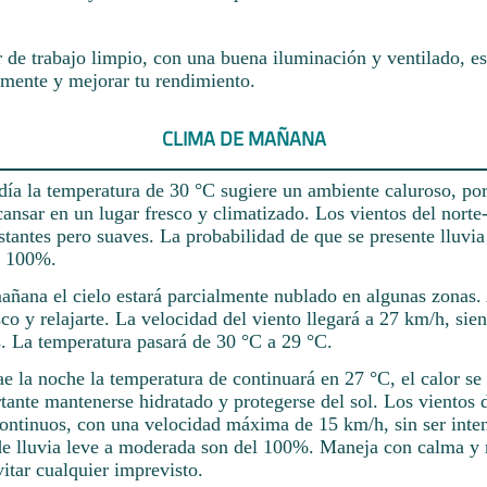
 de trabajo limpio, con una buena iluminación y ventilado, es
amente y mejorar tu rendimiento.
CLIMA DE MAÑANA
día la temperatura de 30 °C sugiere un ambiente caluroso, por
nsar en un lugar fresco y climatizado. Los vientos del norte
tantes pero suaves. La probabilidad de que se presente lluvia 
l 100%.
 mañana el cielo estará parcialmente nublado en algunas zonas
esco y relajarte. La velocidad del viento llegará a 27 km/h, sie
s. La temperatura pasará de 30 °C a 29 °C.
 la noche la temperatura de continuará en 27 °C, el calor se 
tante mantenerse hidratado y protegerse del sol. Los vientos d
continuos, con una velocidad máxima de 15 km/h, sin ser inte
de lluvia leve a moderada son del 100%. Maneja con calma y
vitar cualquier imprevisto.