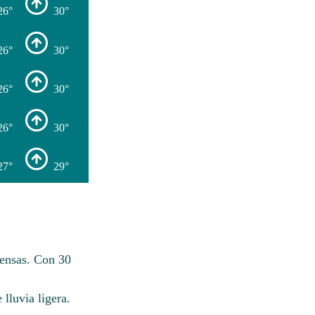
26°
30°
26°
30°
26°
30°
26°
30°
27°
29°
densas. Con 30
lluvia ligera.