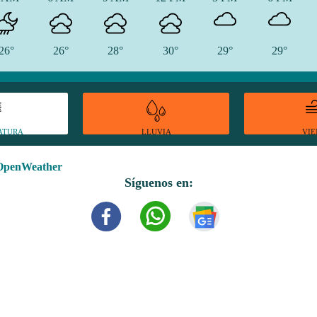
26°
26°
28°
30°
29°
29°
ATURA
VI
LLUVIA
OpenWeather
Síguenos en: