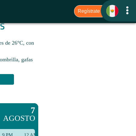
S
 es de 26°C, con
sombrilla, gafas
7
AGOSTO
9 PM
12 AM
3 AM