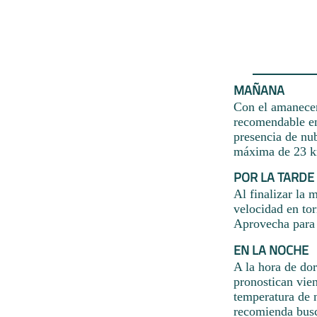
MAÑANA
Con el amanecer 
recomendable en
presencia de nu
máxima de 23 km
POR LA TARDE
Al finalizar la 
velocidad en to
Aprovecha para r
EN LA NOCHE
A la hora de do
pronostican vien
temperatura de 
recomienda busc