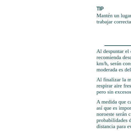
TIP
Mantén un lugar
trabajar correct
Al despuntar el 
recomienda desca
km/h, serán cons
moderada es de
Al finalizar la
respirar aire fr
pero sin exceso
A medida que cae
así que es impor
noroeste serán 
probabilidades 
distancia para e