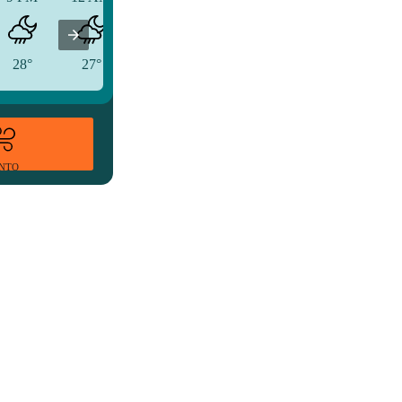
28°
27°
26°
ENTO