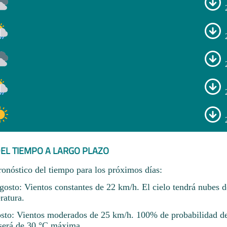
EL TIEMPO A LARGO PLAZO
ronóstico del tiempo para los próximos días:
osto: Vientos constantes de 22 km/h. El cielo tendrá nubes 
ratura.
sto: Vientos moderados de 25 km/h. 100% de probabilidad de 
será de 30 °C máxima.