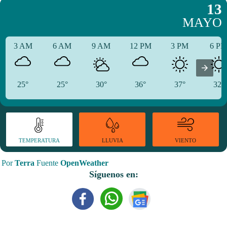
13
MAYO
3 AM
6 AM
9 AM
12 PM
3 PM
6 P
25°
25°
30°
36°
37°
32°
TEMPERATURA
VIENTO
LLUVIA
Por
Terra
Fuente
OpenWeather
Síguenos en: