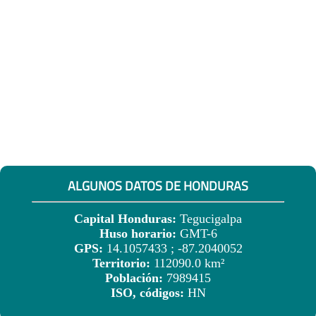
ALGUNOS DATOS DE HONDURAS
Capital Honduras:
Tegucigalpa
Huso horario:
GMT-6
GPS:
14.1057433 ; -87.2040052
Territorio:
112090.0 km²
Población:
7989415
ISO, códigos:
HN