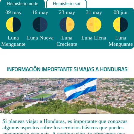
09 may
16 may
23 may
31 may
08 jun
Luna
Luna Nueva
Luna
Luna Llena
Luna
Menguante
Creciente
Menguante
INFORMACIÓN IMPORTANTE SI VIAJAS A HONDURAS
Si planeas viajar a Honduras, es importante que conozcas
algunos aspectos sobre los servicios básicos que puedes
encontrar en este país. A continuación, te ofrecemos una