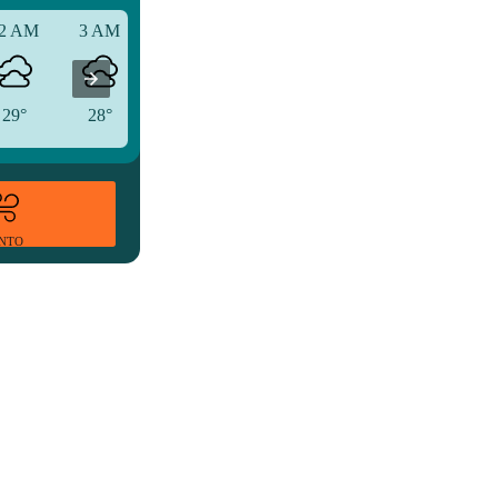
2 AM
3 AM
6 AM
29°
28°
27°
ENTO