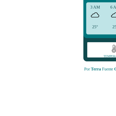
3 AM
6 
25°
2
TEMPER
Por
Terra
Fuente