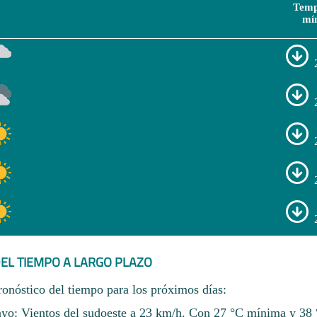
Temp
mí
EL TIEMPO A LARGO PLAZO
ronóstico del tiempo para los próximos días:
yo: Vientos del sudoeste a 23 km/h. Con 27 °C mínima y 38