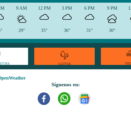
AM
9 AM
12 PM
3 PM
6 PM
9 PM
1
5°
29°
35°
36°
31°
30°
ATURA
VI
LLUVIA
OpenWeather
Síguenos en: