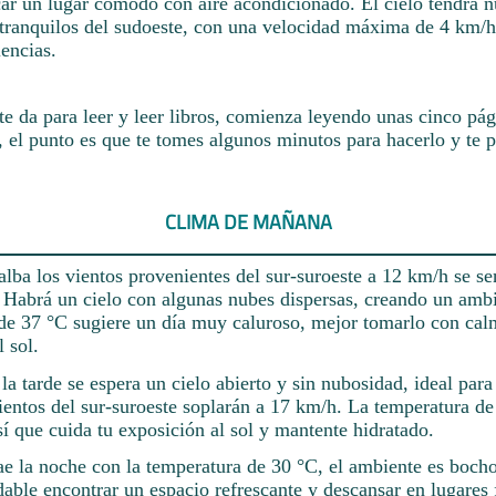
car un lugar cómodo con aire acondicionado. El cielo tendrá 
 tranquilos del sudoeste, con una velocidad máxima de 4 km/h,
lencias.
te da para leer y leer libros, comienza leyendo unas cinco pág
 el punto es que te tomes algunos minutos para hacerlo y te p
CLIMA DE MAÑANA
alba los vientos provenientes del sur-suroeste a 12 km/h se se
 Habrá un cielo con algunas nubes dispersas, creando un ambi
de 37 °C sugiere un día muy caluroso, mejor tomarlo con calm
l sol.
a tarde se espera un cielo abierto y sin nubosidad, ideal para
vientos del sur-suroeste soplarán a 17 km/h. La temperatura d
sí que cuida tu exposición al sol y mantente hidratado.
e la noche con la temperatura de 30 °C, el ambiente es bocho
able encontrar un espacio refrescante y descansar en lugares 