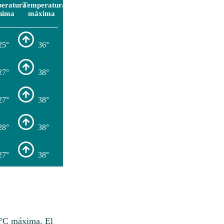
eratura
Temperatura
nima
máxima
25°
36°
27°
38°
27°
38°
28°
38°
27°
38°
 °C máxima. El