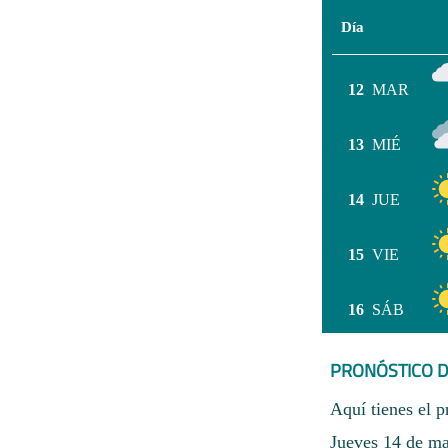
Día
12
MAR
13
MIÉ
14
JUE
15
VIE
16
SÁB
PRONÓSTICO D
Aquí tienes el p
Jueves 14 de ma