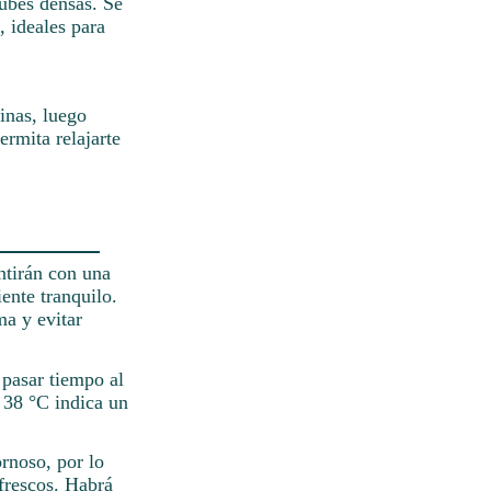
nubes densas. Se
 ideales para
inas, luego
ermita relajarte
ntirán con una
ente tranquilo.
a y evitar
 pasar tiempo al
e 38 °C indica un
rnoso, por lo
frescos. Habrá