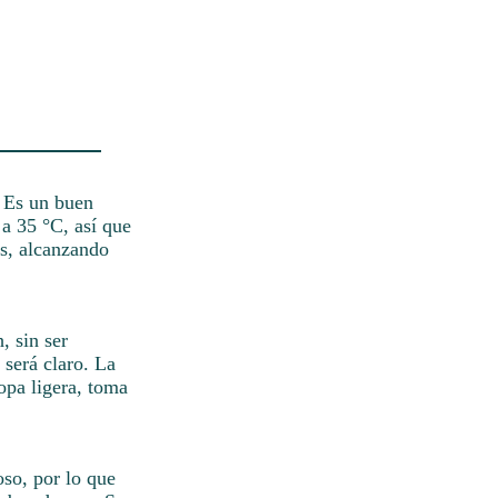
. Es un buen
 a 35 °C, así que
es, alcanzando
, sin ser
 será claro. La
opa ligera, toma
oso, por lo que