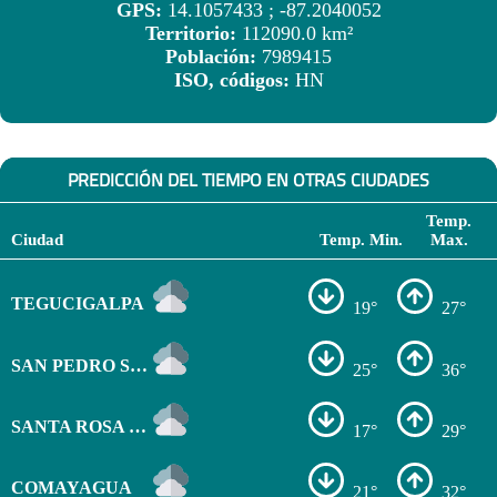
GPS:
14.1057433 ; -87.2040052
Territorio:
112090.0 km²
Población:
7989415
ISO, códigos:
HN
PREDICCIÓN DEL TIEMPO EN OTRAS CIUDADES
Temp.
Ciudad
Temp. Min.
Max.
TEGUCIGALPA
19°
27°
SAN PEDRO SULA
25°
36°
SANTA ROSA DE COPÁN
17°
29°
COMAYAGUA
21°
32°