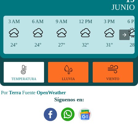
JUNIO
3 AM
6 AM
9 AM
12 PM
3 PM
6 P
24°
24°
27°
32°
31°
28°
TEMPERATURA
VIENTO
LLUVIA
Por
Terra
Fuente
OpenWeather
Síguenos en: