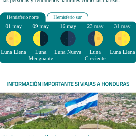
las personas y fenómenos naturales como las mareas.
01 may
09 may
16 may
23 may
31 may
Luna Llena
Luna
Luna Nueva
Luna
Luna Llena
Menguante
Creciente
INFORMACIÓN IMPORTANTE SI VIAJAS A HONDURAS