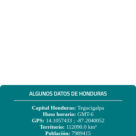
ALGUNOS DATOS DE HONDURAS
Capital Honduras:
Tegucigalpa
Huso horario:
GMT-6
GPS:
14.1057433 ; -87.2040052
Territorio:
112090.0 km²
Población:
7989415