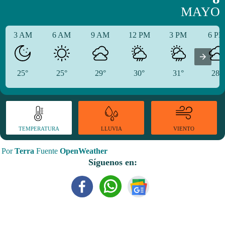
MAYO
3 AM
6 AM
9 AM
12 PM
3 PM
6 P
25°
25°
29°
30°
31°
28°
TEMPERATURA
VIENTO
LLUVIA
Por
Terra
Fuente
OpenWeather
Síguenos en: