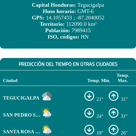
Capital Honduras:
Tegucigalpa
Huso horario:
GMT-6
GPS:
14.1057433 ; -87.2040052
Territorio:
112090.0 km²
Población:
7989415
ISO, códigos:
HN
PREDICCIÓN DEL TIEMPO EN OTRAS CIUDADES
Temp.
Ciudad
Temp. Min.
Max.
TEGUCIGALPA
21°
31°
SAN PEDRO SULA
24°
31°
SANTA ROSA DE COPÁN
18°
26°