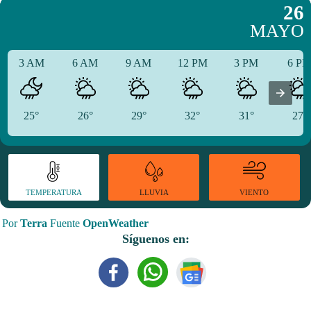
26
MAYO
3 AM
6 AM
9 AM
12 PM
3 PM
6 P
25°
26°
29°
32°
31°
27°
TEMPERATURA
VIENTO
LLUVIA
Por
Terra
Fuente
OpenWeather
Síguenos en: