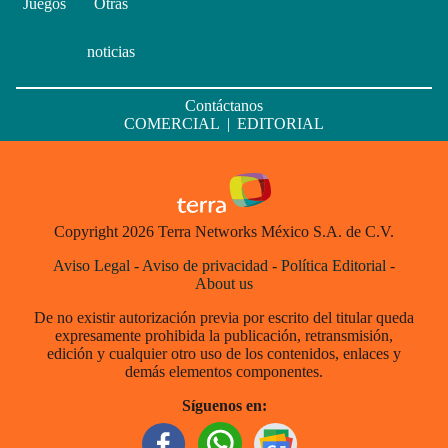
Juegos
Otras
noticias
Contáctanos
COMERCIAL
|
EDITORIAL
Copyright 2026 Terra Networks México S.A. de C.V.
Aviso Legal
-
Aviso de privacidad
-
Política Editorial
-
About us
De no existir autorización previa por escrito del titular queda
expresamente prohibida la publicación, retransmisión,
edición y cualquier otro uso de los contenidos, enlaces y
demás elementos componentes.
Síguenos en: