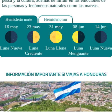
pesca y la cultura, además de influir en las emociones de
las personas y fenómenos naturales como las mareas.
16 may
23 may
31 may
08 jun
14 jun
Luna Nueva
Luna
Luna Llena
Luna
Luna Nueva
Creciente
Menguante
INFORMACIÓN IMPORTANTE SI VIAJAS A HONDURAS