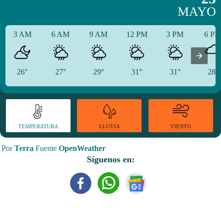
MAYO
3 AM
6 AM
9 AM
12 PM
3 PM
6 P
26°
27°
29°
31°
31°
28°
TEMPERATURA
VIENTO
LLUVIA
Por
Terra
Fuente
OpenWeather
Síguenos en: