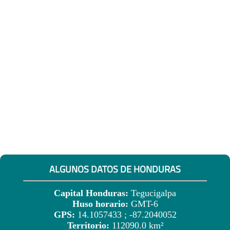
ALGUNOS DATOS DE HONDURAS
Capital Honduras:
Tegucigalpa
Huso horario:
GMT-6
GPS:
14.1057433 ; -87.2040052
Territorio:
112090.0 km²