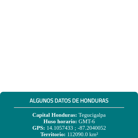
ALGUNOS DATOS DE HONDURAS
Capital Honduras:
Tegucigalpa
Huso horario:
GMT-6
GPS:
14.1057433 ; -87.2040052
Territorio:
112090.0 km²