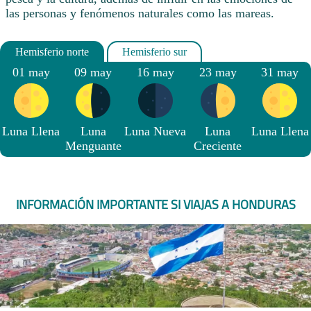
las personas y fenómenos naturales como las mareas.
01 may
09 may
16 may
23 may
31 may
Luna Llena
Luna
Luna Nueva
Luna
Luna Llena
Menguante
Creciente
INFORMACIÓN IMPORTANTE SI VIAJAS A HONDURAS