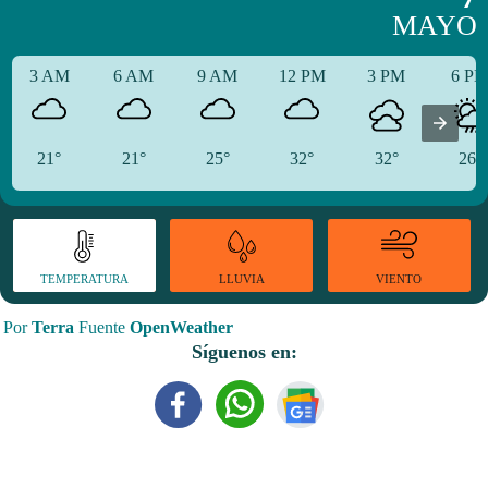
MAYO
3 AM
6 AM
9 AM
12 PM
3 PM
6 P
21°
21°
25°
32°
32°
26°
TEMPERATURA
VIENTO
LLUVIA
Por
Terra
Fuente
OpenWeather
Síguenos en: