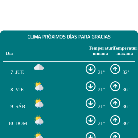
CLIMA PRÓXIMOS DÍAS PARA GRACIAS
Temperatura
Temperatur
Día
mínima
máxima
7
JUE
21°
32°
8
VIE
21°
36°
9
SÁB
21°
36°
10
DOM
21°
36°