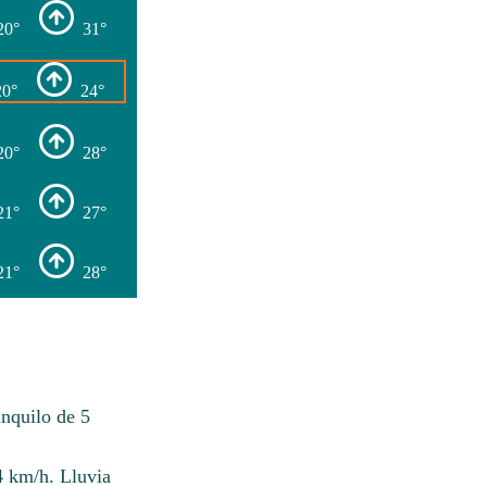
20°
31°
20°
24°
20°
28°
21°
27°
21°
28°
nquilo de 5
 km/h. Lluvia