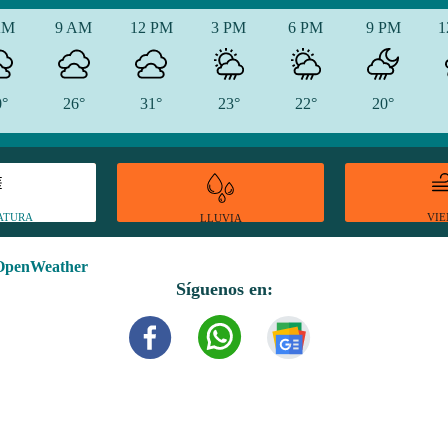
AM
9 AM
12 PM
3 PM
6 PM
9 PM
1
0°
26°
31°
23°
22°
20°
ATURA
VI
LLUVIA
OpenWeather
Síguenos en: