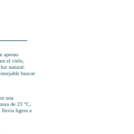
án apenas
n el cielo,
luz natural.
onsejable buscar
con una
tura de 23 °C,
lluvia ligera a