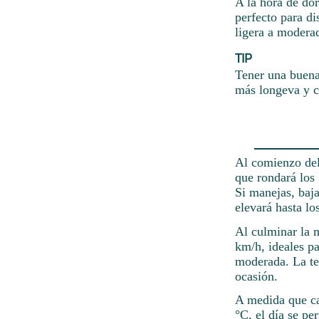
A la hora de do
perfecto para d
ligera a modera
TIP
Tener una buena 
más longeva y c
Al comienzo del
que rondará los
Si manejas, baj
elevará hasta lo
Al culminar la m
km/h, ideales pa
moderada. La te
ocasión.
A medida que ca
°C, el día se per