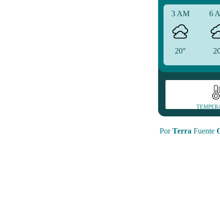
3 AM
6 
20°
2
TEMPER
Por
Terra
Fuente