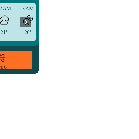
2 AM
3 AM
6 AM
21°
20°
21°
ENTO