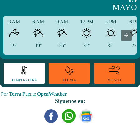
MAYO
3 AM
6 AM
9 AM
12 PM
3 PM
6 P
19°
19°
25°
31°
32°
27°
TEMPERATURA
VIENTO
LLUVIA
Por
Terra
Fuente
OpenWeather
Síguenos en: