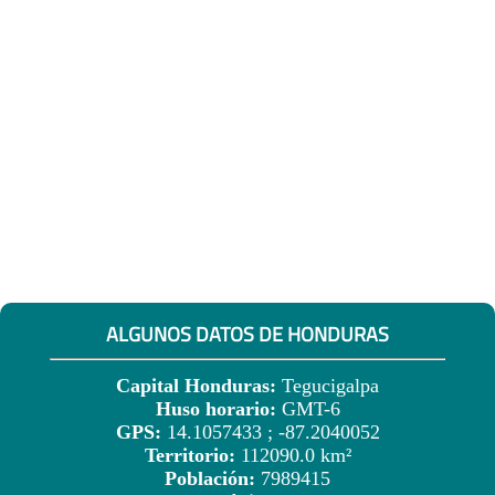
ALGUNOS DATOS DE HONDURAS
Capital Honduras:
Tegucigalpa
Huso horario:
GMT-6
GPS:
14.1057433 ; -87.2040052
Territorio:
112090.0 km²
Población:
7989415