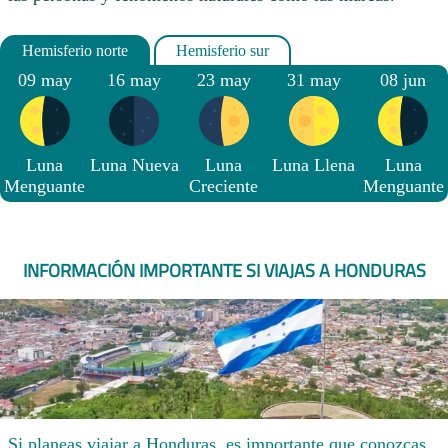
09 may
16 may
23 may
31 may
08 jun
Luna
Luna Nueva
Luna
Luna Llena
Luna
Menguante
Creciente
Menguante
INFORMACIÓN IMPORTANTE SI VIAJAS A HONDURAS
Si planeas viajar a Honduras, es importante que conozcas