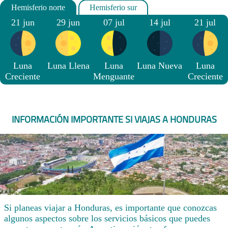
21 jun
29 jun
07 jul
14 jul
21 jul
Luna
Luna Llena
Luna
Luna Nueva
Luna
Creciente
Menguante
Creciente
INFORMACIÓN IMPORTANTE SI VIAJAS A HONDURAS
Si planeas viajar a Honduras, es importante que conozcas
algunos aspectos sobre los servicios básicos que puedes