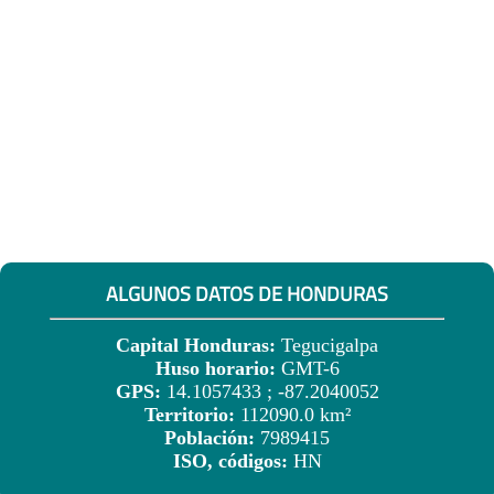
ALGUNOS DATOS DE HONDURAS
Capital Honduras:
Tegucigalpa
Huso horario:
GMT-6
GPS:
14.1057433 ; -87.2040052
Territorio:
112090.0 km²
Población:
7989415
ISO, códigos:
HN