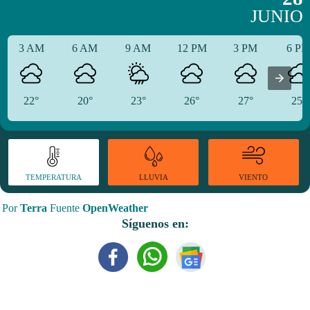
JUNIO
3 AM
6 AM
9 AM
12 PM
3 PM
6 P
22°
20°
23°
26°
27°
25°
TEMPERATURA
VIENTO
LLUVIA
Por
Terra
Fuente
OpenWeather
Síguenos en: