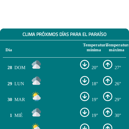
CLIMA PRÓXIMOS DÍAS PARA EL PARAÍSO
Temperatura
Temperatur
Día
mínima
máxima
28
DOM
20°
27°
29
LUN
18°
26°
30
MAR
19°
29°
1
MIÉ
19°
30°