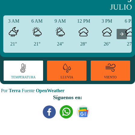
JULIO
3 AM
6 AM
9 AM
12 PM
3 PM
6 P
21°
21°
24°
28°
26°
27°
TEMPERATURA
VIENTO
LLUVIA
Por
Terra
Fuente
OpenWeather
Síguenos en: