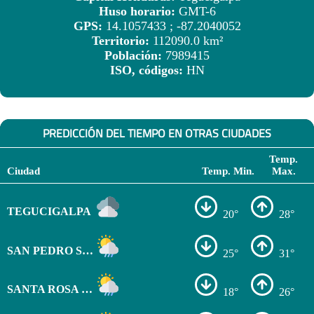
Huso horario:
GMT-6
GPS:
14.1057433 ; -87.2040052
Territorio:
112090.0 km²
Población:
7989415
ISO, códigos:
HN
PREDICCIÓN DEL TIEMPO EN OTRAS CIUDADES
Temp.
Ciudad
Temp. Min.
Max.
TEGUCIGALPA
20°
28°
SAN PEDRO SULA
25°
31°
SANTA ROSA DE COPÁN
18°
26°