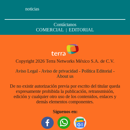
noticias
Contáctanos
COMERCIAL
|
EDITORIAL
Copyright 2026 Terra Networks México S.A. de C.V.
Aviso Legal
-
Aviso de privacidad
-
Política Editorial
-
About us
De no existir autorización previa por escrito del titular queda
expresamente prohibida la publicación, retransmisión,
edición y cualquier otro uso de los contenidos, enlaces y
demás elementos componentes.
Síguenos en: